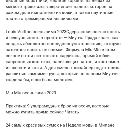
двойные воротники, жесткие корсеты на вещах из
мягкого трикотажа, «шерстяное» пальто, которое на
самом деле выполнено из кожи, а также паутинные
платья с трехмерными вышивками.
Louis Vuitton осень-зима 2023Сдержанная элегантность
и сексуальность в простоте — Миучча Прада знает, как
создать абсолютно повседневную коллекцию, которую
захочется носить не снимая. Формула Miu Miu в этом
сезоне сотоит из тонкого кардигана, прямой юбки,
капроновых колготок, налезающих на топ, и костюмов
из шерсти и кожи. А для смелых дизайнер подготовила
расшитые камнями трусы, которые по словам Миуччи
«надела бы, если была моложе».
Miu Miu осень-зима 2023
Практика: 9 ультрамодных брюк на весну, которые
можно купить прямо сейчас Читать
24 самых красивых сумок на Неделе моды в Милане