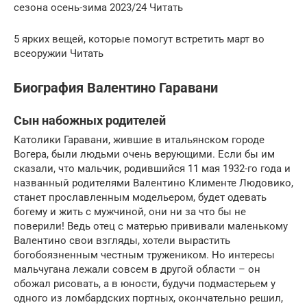
сезона осень-зима 2023/24 Читать
5 ярких вещей, которые помогут встретить март во
всеоружии Читать
Биография Валентино Гаравани
Сын набожных родителей
Католики Гаравани, жившие в итальянском городе
Вогера, были людьми очень верующими. Если бы им
сказали, что мальчик, родившийся 11 мая 1932-го года и
названный родителями Валентино Клименте Людовико,
станет прославленным модельером, будет одевать
богему и жить с мужчиной, они ни за что бы не
поверили! Ведь отец с матерью прививали маленькому
Валентино свои взгляды, хотели вырастить
богобоязненным честным тружеником. Но интересы
мальчугана лежали совсем в другой области – он
обожал рисовать, а в юности, будучи подмастерьем у
одного из ломбардских портных, окончательно решил,