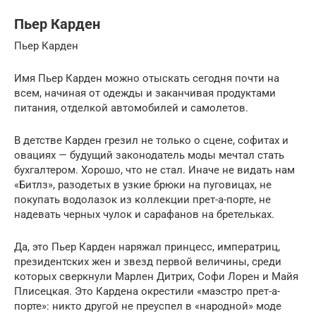
Пьер Карден
Пьер Карден
Имя Пьер Карден можно отыскать сегодня почти на
всем, начиная от одежды и заканчивая продуктами
питания, отделкой автомобилей и самолетов.
В детстве Карден грезил не только о сцене, софитах и
овациях — будущий законодатель моды мечтал стать
бухгалтером. Хорошо, что не стал. Иначе не видать нам
«Битлз», разодетых в узкие брюки на пуговицах, не
покупать водолазок из коллекции прет-а-порте, не
надевать черных чулок и сарафанов на бретельках.
Да, это Пьер Карден наряжал принцесс, императриц,
президентских жен и звезд первой величины, среди
которых сверкнули Марлен Дитрих, Софи Лорен и Майя
Плисецкая. Это Кардена окрестили «маэстро прет-а-
порте»: никто другой не преуспел в «народной» моде