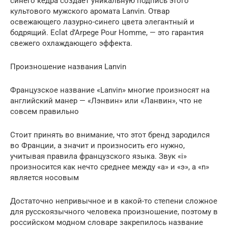
синего кедра создает уникальную подпись этого
культового мужского аромата Lanvin. Отвар
освежающего лазурно-синего цвета элегантный и
бодрящий. Eclat d’Arpege Pour Homme, — это гарантия
свежего охлаждающего эффекта.
Произношение названия Lanvin
Французское название «Lanvin» многие произносят на
английский манер — «Лэнвин» или «Ланвин», что не
совсем правильно
Стоит принять во внимание, что этот бренд зародился
во Франции, а значит и произносить его нужно,
учитывая правила французского языка. Звук «i»
произносится как нечто среднее между «а» и «э», а «n»
является носовым
Достаточно непривычное и в какой-то степени сложное
для русскоязычного человека произношение, поэтому в
российском модном словаре закрепилось название