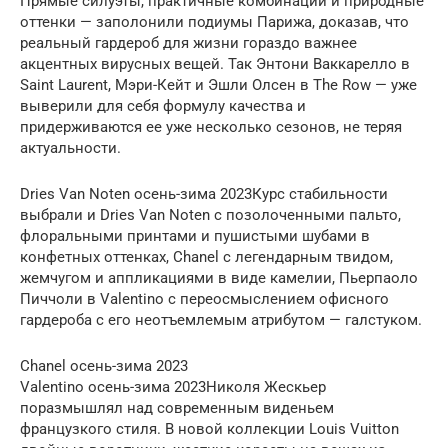
Прямые силуэты, практичные комбинации и природные
оттенки — заполонили подиумы Парижа, доказав, что
реальный гардероб для жизни гораздо важнее
акцентных вирусных вещей. Так Энтони Ваккарелло в
Saint Laurent, Мэри-Кейт и Эшли Олсен в The Row — уже
выверили для себя формулу качества и
придерживаются ее уже несколько сезонов, не теряя
актуальности.
Dries Van Noten осень-зима 2023Курс стабильности
выбрали и Dries Van Noten с позолоченными пальто,
флоральными принтами и пушистыми шубами в
конфетных оттенках, Chanel с легендарным твидом,
жемчугом и аппликациями в виде камелии, Пьерпаоло
Пиччоли в Valentino с переосмыслением офисного
гардероба с его неотъемлемым атрибутом — галстуком.
Chanel осень-зима 2023
Valentino осень-зима 2023Николя Жескьер
поразмышлял над современным виденьем
французкого стиля. В новой коллекции Louis Vuitton