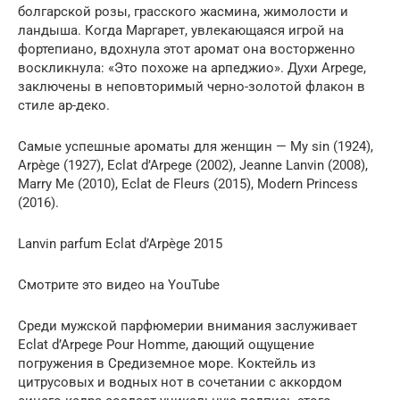
болгарской розы, грасского жасмина, жимолости и
ландыша. Когда Маргарет, увлекающаяся игрой на
фортепиано, вдохнула этот аромат она восторженно
воскликнула: «Это похоже на арпеджио». Духи Arpege,
заключены в неповторимый черно-золотой флакон в
стиле ар-деко.
Самые успешные ароматы для женщин — My sin (1924),
Arpège (1927), Eclat d’Arpege (2002), Jeanne Lanvin (2008),
Marry Me (2010), Eclat de Fleurs (2015), Modern Princess
(2016).
Lanvin parfum Eclat d’Arpège 2015
Смотрите это видео на YouTube
Среди мужской парфюмерии внимания заслуживает
Eclat d’Arpege Pour Homme, дающий ощущение
погружения в Средиземное море. Коктейль из
цитрусовых и водных нот в сочетании с аккордом