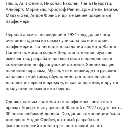
Пешо, Анн Флипо, Николас Бьюлей, Лена Пьеротти,
Альберто Морильяс, Кристоф Рейно, Домитиль Бертье,
Мадам Зед, Андре Фрейс и др. не менее одаренные
парфюмеры.
Первый аромат, вышедший в 1924 году, до сих пор
считается одним из самых уникальных в истории
парфюмерии. По легенде, в создании аромата Жанне
Ланвен помогала мадам Зед, таинственная русская
эмигрантка, разрабатывающая свои шедевральные
композиции во французской столице. Завлекающее
название парфюма, My sin, что в переводе на русский
означает «мой грех», обусловило дополнительный
всплеск интереса к аромату, и, как следствие, к другой
продукции знаменитого бренда.
Однако, самым знаменитым парфюмом Lanvin стал
аромат Arpege, выпущенный Жанной в 1927 году в честь
30-летия любимой дочери. Создание композиции было
доверено Андре Фрейсу, который разработал
фантастический концентрат, состоящий из нот