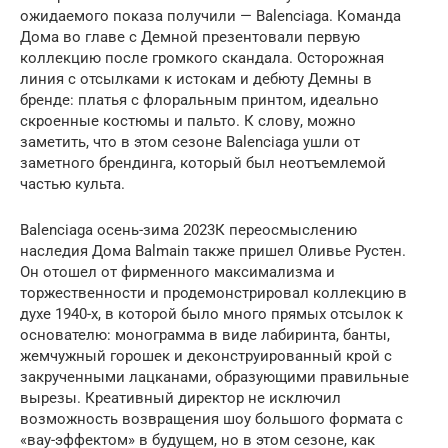
ожидаемого показа получили — Balenciaga. Команда
Дома во главе с Демной презентовали первую
коллекцию после громкого скандала. Осторожная
линия с отсылками к истокам и дебюту Демны в
бренде: платья с флоральным принтом, идеально
скроенные костюмы и пальто. К слову, можно
заметить, что в этом сезоне Balenciaga ушли от
заметного брендинга, который был неотъемлемой
частью культа.
Balenciaga осень-зима 2023К переосмыслению
наследия Дома Balmain также пришел Оливье Рустен.
Он отошел от фирменного максимализма и
торжественности и продемонстрировал коллекцию в
духе 1940-х, в которой было много прямых отсылок к
основателю: монограмма в виде лабиринта, банты,
жемчужный горошек и деконструированный крой с
закрученными лацканами, образующими правильные
вырезы. Креативный директор не исключил
возможность возвращения шоу большого формата с
«вау-эффектом» в будущем, но в этом сезоне, как