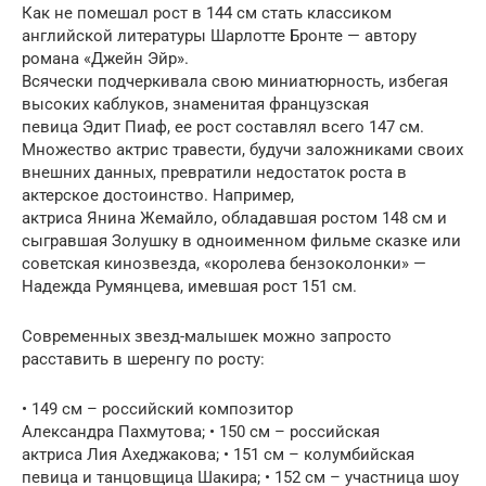
Как не помешал рост в 144 см стать классиком
английской литературы Шарлотте Бронте — автору
романа «Джейн Эйр».
Всячески подчеркивала свою миниатюрность, избегая
высоких каблуков, знаменитая французская
певица Эдит Пиаф, ее рост составлял всего 147 см.
Множество актрис травести, будучи заложниками своих
внешних данных, превратили недостаток роста в
актерское достоинство. Например,
актриса Янина Жемайло, обладавшая ростом 148 см и
сыгравшая Золушку в одноименном фильме сказке или
советская кинозвезда, «королева бензоколонки» —
Надежда Румянцева, имевшая рост 151 см.
Современных звезд-малышек можно запросто
расставить в шеренгу по росту:
• 149 см – российский композитор
Александра Пахмутова; • 150 см – российская
актриса Лия Ахеджакова; • 151 см – колумбийская
певица и танцовщица Шакира; • 152 см – участница шоу