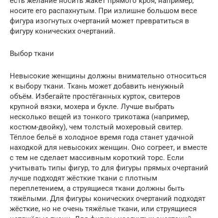
есть желание носить жакет прямого кроя, например,
носите его распахнутым. При излишне большом весе
фигура изогнутых очертаний может превратиться в
фигуру конических очертаний.
Выбор ткани
Невысокие женщины должны внимательно относиться
к выбору ткани. Ткань может добавить ненужный
объём. Избегайте простёганных курток, свитеров
крупной вязки, мохера и букле. Лучше выбрать
несколько вещей из тонкого трикотажа (например,
костюм-двойку), чем толстый мохеровый свитер.
Тёплое бельё в холодное время года станет удачной
находкой для невысоких женщин. Оно согреет, и вместе
с тем не сделает массивным короткий торс. Если
учитывать типы фигур, то для фигуры прямых очертаний
лучше подходят жёсткие ткани с плотным
переплетением, а струящиеся ткани должны быть
тяжёлыми. Для фигуры конических очертаний подходят
жёсткие, но не очень тяжёлые ткани, или струящиеся