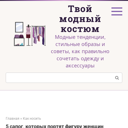
Перейти
Твой
к
контенту
модный
костюм
Модные тенденции,
стильные образы и
советы, как правильно
сочетать одежду и
аксессуары
Поиск:
Главная
»
Как носить
5 сапог, которых портят фигуру женщин