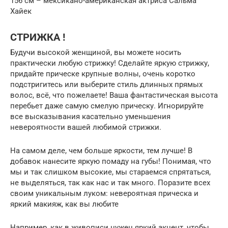
156 см – мексикано-американская актриса Сальма
Хайек
СТРИЖКА !
Будучи высокой женщиной, вы можете носить
практически любую стрижку! Сделайте яркую стрижку,
придайте прическе крупные волны, очень коротко
подстригитесь или выберите стиль длинных прямых
волос, всё, что пожелаете! Ваша фантастическая высота
перебьет даже самую смелую прическу. Игнорируйте
все высказывания касательно уменьшения
невероятности вашей любимой стрижки.
На самом деле, чем больше яркости, тем лучше! В
добавок нанесите яркую помаду на губы! Понимая, что
мы и так слишком высокие, мы стараемся спрятаться,
не выделяться, так как нас и так много. Поразите всех
своим уникальным луком: невероятная прическа и
яркий макияж, как вы любите
Например, как в живописи нужен яркий акцент, чтобы