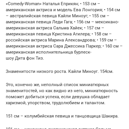
«Comedy-Woman» Наталья Еприкян; • 153 см –
американская актриса и модель Ева Лонгория; • 154 см
– австралийская певица Кайли Миноуг; • 155 см –
американская певица Леди Гага; • 156 см – мексикано-
американская актриса Сальма Хайек; • 157 см –
американская певица Кристина Агилера; • 158 см –
российская актриса Марина Александрова; • 159 см –
американская актриса Сара Джессика Паркер; • 160 см –
американская исполнительница бурлеск-
шоу Дита фон Тиз.
Знаменитости низкого роста. Кайли Миноуг. 154см.
Это, конечно же, неполный список миниатюрных
знаменитостей, но как видно из него, миниатюрность
поможет добиться успеха, если девушка обладает
харизмой, упорством, трудолюбием и талантом.
151 см – колумбийская певица и танцовщица Шакира.