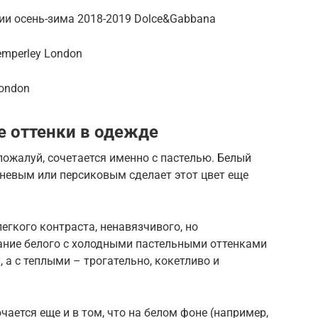
ии осень-зима 2018-2019 Dolce&Gabbana
mperley London
London
е оттенки в одежде
пожалуй, сочетается именно с пастелью. Белый
еневым или персиковым сделает этот цвет еще
егкого контраста, ненавязчивого, но
тание белого с холодными пастельными оттенками
 а с теплыми – трогательно, кокетливо и
ается еще и в том, что на белом фоне (например,