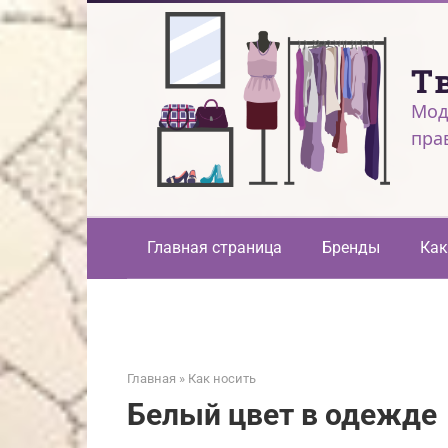
Перейти
к
контенту
Т
Мод
пра
Главная страница
Бренды
Как
Главная
»
Как носить
Белый цвет в одежде