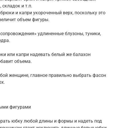
складок и т.п.
брюки и капри укороченный верх, поскольку это
величит объем фигуры.
«сопровождения» удлиненные блузоны, туники,
едра.
юки или капри надевать белый же балахон
обавит объема.
юбой женщине, главное правильно выбрать фасон
рх.
быми фигурами
рать юбку любой длины и формы и надеть под
 женщинам стоит исключить длинные белые юбки