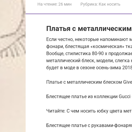
На чтение:
26 мин
Рубрика:
Как носить
Платья с металлическим
Если честно, некоторые напоминают м
фонари, блестящая «космическая» тка
Вообще, стилистика 80-90 х продолжае
металлический блеск, модели, слегк
будет в моде в сезоне осень-зима 2018
Платье с металлическим блеском Give
Блестящее платье из коллекции Gucci
Читайте: С чем носить юбку цвета ме
Блестящее платье с рукавами-фонарям