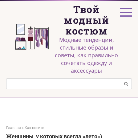
Перейти
Твой
к
контенту
модный
костюм
Модные тенденции,
стильные образы и
советы, как правильно
сочетать одежду и
аксессуары
Поиск:
Главная
»
Как носить
Женщины, у которых всегда «лето»)