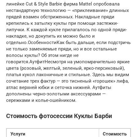
линейке Cut & Style Barbie фирма Mattel опробовала
нестандартную технологию — «приклеивание» длинных
прядей взамен обстриженных. Накладные пряди
крепились к затылку куклы при помощи застежки-
липучки. К каждой кукле прилагалось по одной пряди-
накладке, но докупить их можно было и
отдельно.ОсобенностиКак быть дальше, если подстричь
не только заменяемые пряди, но и все остальные
волосы куклы? Об этом нигде не
говорится.АутфитНесмотря на умопомрачительно яркие
цвета (розовый, желтый, зеленый, ярко-персиковый),
платья кукол лаконичные и стильные. Здесь мы видим
сочетание трех фактур — это тисненый «горошек» лифа,
атлас верхней юбки и сеточка нижней. Аутфиты
дополнены черно-золотыми аксессуарами —
сережками и колье-ошейником.
Стоимость фотосессии Куклы Барби
Услуги
Стоимость