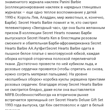
знаменитого журнала наклеек Panini Barbie
(коллекционирование наклеек в нарядных глянцевых
журналах — еще одно теплое воспоминание у детей
1990-х: Король Лев, Аладдин, мир животных, и, конечно,
Барби). Secret Hearts Barbie помнят и те, кто смотрел
телевикторину «Звездный час», где она была желанным
призом.В коллекции Secret Hearts помимо Барби
выпускался Secret Hearts Ken в блестящем розовом
смокинге и обаятельная Барби-афроамериканка Secret
Hearts Barbie AA.АутфитSecret Hearts Barbie одета в
пышное белое платье с многоярусной юбкой, каждая
оборка которой оторочена полоской переливчатой
ткани. Достаточно провести по ней кубиком льда, и
розовые сердечки проявятся (чтобы спрятать их снова,
нужно согреть материал пальцами). На уровне
«волшебных оборок» коробка куклы украшена принтами
розовых сердечек: благодаря этому Secret Hearts Barbie
не смотрится бледно, даже если она выставляется
NRFB.ОсобенностиИногда на вторичном рынке
встречается зрелищный сет Secret Hearts Deluxe Gift Set
1993 года выпуска, где Кен светловолос и одет в белый