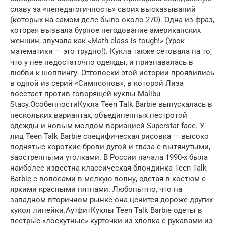
славу за «непедагогичность» своих высказываний
(которых на самом деле было около 270). Одна из фраз,
которая вызвала бурное негодование американских
женщин, звучала как «Math class is tough!» (Урок
математики — это трудно!). Кукла также сетовала на то,
что у нее недостаточно одежды, и признавалась в
любви к шоппингу. Отголоски этой истории проявились
в одной из серий «Симпсонов», в которой Лиза
восстает против говорящей куклы Malibu
Stacy.ОсобенностиКукла Teen Talk Barbie выпускалась в
нескольких вариантах, объединенных пестротой
одежды и новым молдом-вариацией Superstar face. У
лиц Teen Talk Barbie специфическая рисовка — высоко
поднятые короткие брови дугой и глаза с вытянутыми,
заостренными уголками. В России начала 1990-х была
наиболее известна классическая блондинка Teen Talk
Barbie с волосами в мелкую волну, одетая в костюм с
яркими красными пятнами. Любопытно, что на
западном вторичном рынке она ценится дороже других
кукол линейки.АутфитКуклы Teen Talk Barbie одеты в
пестрые «лоскутные» курточки из хлопка с рукавами из