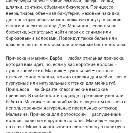
Аксессуары Барби – яркие сумочки, шарфы, кепки,
шляпки, зонтики, объемная бижутерия. Принцесса –
веера, тиары, объемная бижутерия, меховые накидки,
для панк-принцессы можно кожаную косуху, высокие
сапоги и электрогитару. Для Мальвины, если вы не
брюнетка, желательно найти парик с синими или
бирюзовыми волосами. Подойдут также белые или
красные ленты в волосы или объемный бант в волосы.
Прическа и макияж. Барби — любая стильная прическа,
которая вам идет, но, если у вас короткие волосы –
лучше завейте их. Макияж – кукольный – нежные
оттенки тонов основы, можно стрелки для мейка глаз и
пурпурные или натуральные оттенки для мейка губ.
Принцесса – выбирайте классические высокие
прически. В особенности подойдет греческий узел или
бабетта. Макияж – вечерний мейк с акцентом на глаза с
использованием натуральных пастельных оттенков.
Мальвина. Прическа для фотосессии — распущенные
волосы, завитые в крупные локоны. Макияж – акцент
на глаза. Можно использовать сине-зеленую палитру в
тандеме с подводкой.