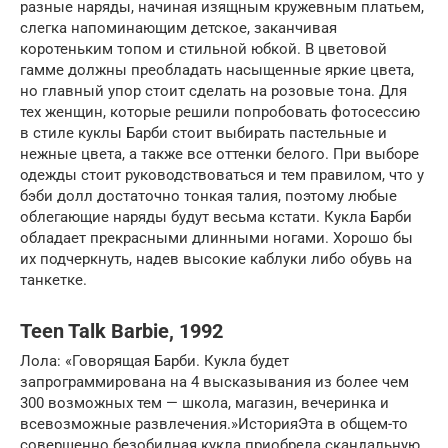
разные наряды, начиная изящным кружевным платьем,
слегка напоминающим детское, заканчивая
коротеньким топом и стильной юбкой. В цветовой
гамме должны преобладать насыщенные яркие цвета,
но главный упор стоит сделать на розовые тона. Для
тех женщин, которые решили попробовать фотосессию
в стиле куклы Барби стоит выбирать пастельные и
нежные цвета, а также все оттенки белого. При выборе
одежды стоит руководствоваться и тем правилом, что у
бэби долл достаточно тонкая талия, поэтому любые
облегающие наряды будут весьма кстати. Кукла Барби
обладает прекрасными длинными ногами. Хорошо бы
их подчеркнуть, надев высокие каблуки либо обувь на
танкетке.
Teen Talk Barbie, 1992
Лола: «Говорящая Барби. Кукла будет
запрограммирована на 4 высказывания из более чем
300 возможных тем — школа, магазин, вечеринка и
всевозможные развлечения.»ИсторияЭта в общем-то
совершенно безобидная кукла приобрела скандальную