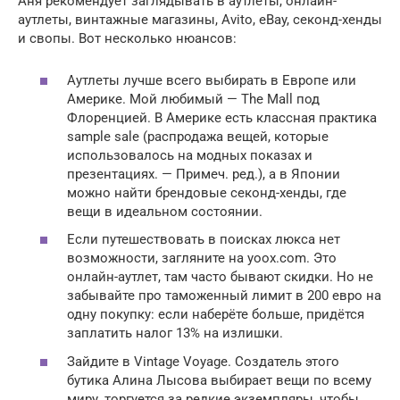
Аня рекомендует заглядывать в аутлеты, онлайн-
аутлеты, винтажные магазины, Avito, eBay, секонд-хенды
и свопы. Вот несколько нюансов:
Аутлеты лучше всего выбирать в Европе или
Америке. Мой любимый — The Mall под
Флоренцией. В Америке есть классная практика
sample sale (распродажа вещей, которые
использовалось на модных показах и
презентациях. — Примеч. ред.), а в Японии
можно найти брендовые секонд-хенды, где
вещи в идеальном состоянии.
Если путешествовать в поисках люкса нет
возможности, загляните на yoox.com. Это
онлайн-аутлет, там часто бывают скидки. Но не
забывайте про таможенный лимит в 200 евро на
одну покупку: если наберёте больше, придётся
заплатить налог 13% на излишки.
Зайдите в Vintage Voyage. Создатель этого
бутика Алина Лысова выбирает вещи по всему
миру, торгуется за редкие экземпляры, чтобы