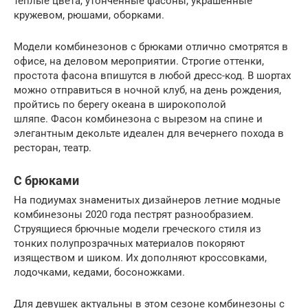
теплые цвета, утонченные фасоны, украшенные
кружевом, рюшами, оборками.
Модели комбинезонов с брюками отлично смотрятся в
офисе, на деловом мероприятии. Строгие оттенки,
простота фасона впишутся в любой дресс-код. В шортах
можно отправиться в ночной клуб, на день рождения,
пройтись по берегу океана в широкополой
шляпе. Фасон комбинезона с вырезом на спине и
элегантным декольте идеален для вечернего похода в
ресторан, театр.
С брюками
На подиумах знаменитых дизайнеров летние модные
комбинезоны 2020 года пестрят разнообразием.
Струящиеся брючные модели греческого стиля из
тонких полупрозрачных материалов покоряют
изяществом и шиком. Их дополняют кроссовками,
лодочками, кедами, босоножками.
Для девушек актуальны в этом сезоне комбинезоны с