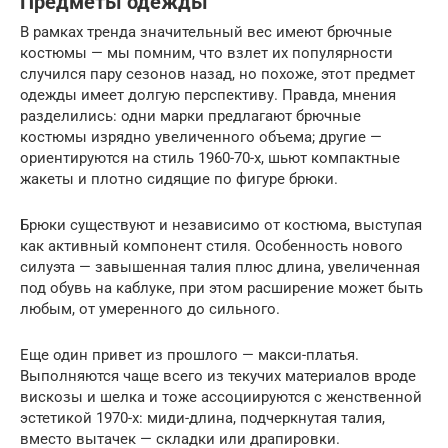
Предметы одежды
В рамках тренда значительный вес имеют брючные
костюмы — мы помним, что взлет их популярности
случился пару сезонов назад, но похоже, этот предмет
одежды имеет долгую перспективу. Правда, мнения
разделились: одни марки предлагают брючные
костюмы изрядно увеличенного объема; другие —
ориентируются на стиль 1960-70-х, шьют компактные
жакеты и плотно сидящие по фигуре брюки.
Брюки существуют и независимо от костюма, выступая
как активный компонент стиля. Особенность нового
силуэта — завышенная талия плюс длина, увеличенная
под обувь на каблуке, при этом расширение может быть
любым, от умеренного до сильного.
Еще один привет из прошлого — макси-платья.
Выполняются чаще всего из текучих материалов вроде
вискозы и шелка и тоже ассоциируются с женственной
эстетикой 1970-х: миди-длина, подчеркнутая талия,
вместо вытачек — складки или драпировки.