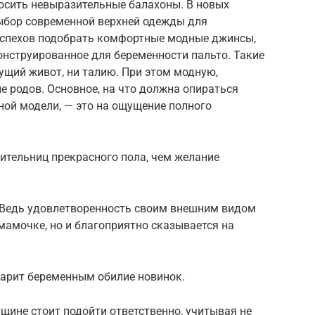
носить невыразительные балахоны. В новых
ыбор современной верхней одежды для
успехов подобрать комфортные модные джинсы,
онструированное для беременности пальто. Такие
тущий живот, ни талию. При этом модную,
 родов. Основное, на что должна опираться
ой модели, — это на ощущение полного
вительниц прекрасного пола, чем желание
 Ведь удовлетворенность своим внешним видом
мамочке, но и благоприятно сказывается на
дарит беременным обилие новинок.
щине стоит подойти ответственно, учитывая не