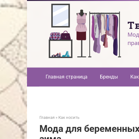
Перейти
к
контенту
Т
Мод
пра
Главная страница
Бренды
Как
Главная
»
Как носить
Мода для беременных 
зима