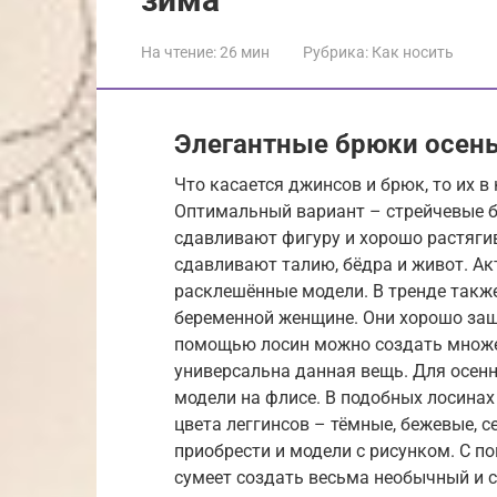
На чтение:
26 мин
Рубрика:
Как носить
Элегантные брюки осень
Что касается джинсов и брюк, то их 
Оптимальный вариант – стрейчевые б
сдавливают фигуру и хорошо растяги
сдавливают талию, бёдра и живот. А
расклешённые модели. В тренде также
беременной женщине. Они хорошо защ
помощью лосин можно создать множес
универсальна данная вещь. Для осенн
модели на флисе. В подобных лосинах 
цвета леггинсов – тёмные, бежевые, с
приобрести и модели с рисунком. С 
сумеет создать весьма необычный и 