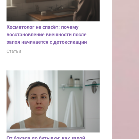
Косметолог не спасёт: почему
восстановление внешности после
запоя начинается с детоксикации
Статьи
От бокала до бутылки: как запой