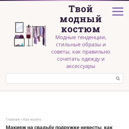
Перейти
Твой
к
контенту
модный
костюм
Модные тенденции,
стильные образы и
советы, как правильно
сочетать одежду и
аксессуары
Поиск:
Главная
»
Как носить
Макияж на свадьбу подружке невесты, как