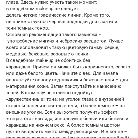
глаза. Здесь нужно учесть такой момент:
в свадебном make-up не следует
делать четкие графические линии. Кроме того,
не приветствуются черные подводки для глаз или
тени темных тонов.
Основная рекомендация такого макияжа –
употребление мягких и неброских расцветок. Лучше
всего использовать такую цветовую гамму: серые,
медовые, бежевые, розовые оттенки.
В свадебном make-up не обойтись без
карандаша. Причем он может быть коричневого, серого
или даже белого цвета. Начните с век. Для начала
используйте основу под макияж и бежевые тени – для
матирования кожи. Затем приступайте к нанесению
теней. В этом случае отлично подойдут
«дружественные» тона: на уголок глаза с внутренней
стороны нанесите светлые тени, а более темные – на
внешние уголки. Если вы хотите получить эффект
«открытого» взгляда, используйте белый или бежевый
карандаш на нижнем веке. А более темным цветом
нужно выделить место между ресницами. И в конце –
прокрасьте ресницы тушью (лучше всего, водостойкой).