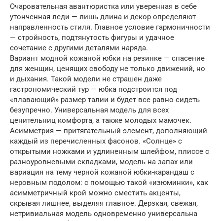
Очаровательная авантюристка или уверенная в себе
утонченная леди — лишь длина и декор определяют
направленность стиля. Главное условие гармоничности
— стройность, подтянутость фигуры и удачное
сочетание с другими деталями наряда.
Вариант модной кожаной юбки на резинке — спасение
для женщин, ценящих свободу не только движений, но
и дыхания. Такой модели не страшен даже
гастрономический тур — юбка подстроится под
«плавающий» размер талии и будет все равно сидеть
безупречно. Универсальная модель для всех
ценительниц комфорта, а также молодых мамочек.
Асимметрия — притягательный элемент, дополняющий
каждый из перечисленных фасонов. «Солнце» с
открытыми ножками и удлиненным шлейфом, плиссе с
разноуровневыми складками, модель на запах или
вариация на тему черной кожаной юбки-карандаш с
неровным подолом: с помощью такой «изюминки», как
асимметричный крой можно сместить акценты,
скрывая лишнее, выделяя главное. Дерзкая, свежая,
нетривиальная модель одновременно универсальна