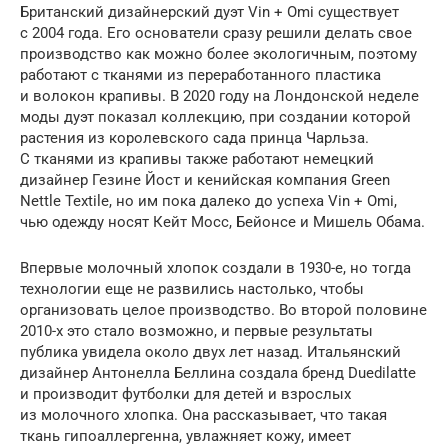
Британский дизайнерский дуэт Vin + Omi существует
с 2004 года. Его основатели сразу решили делать свое
производство как можно более экологичным, поэтому
работают с тканями из переработанного пластика
и волокон крапивы. В 2020 году на Лондонской неделе
моды дуэт показал коллекцию, при создании которой
растения из королевского сада принца Чарльза.
С тканями из крапивы также работают немецкий
дизайнер Гезине Йост и кенийская компания Green
Nettle Textile, но им пока далеко до успеха Vin + Omi,
чью одежду носят Кейт Мосс, Бейонсе и Мишель Обама.
Впервые молочный хлопок создали в 1930-е, но тогда
технологии еще не развились настолько, чтобы
организовать целое производство. Во второй половине
2010-х это стало возможно, и первые результаты
публика увидела около двух лет назад. Итальянский
дизайнер Антонелла Беллина создала бренд Duedilatte
и производит футболки для детей и взрослых
из молочного хлопка. Она рассказывает, что такая
ткань гипоаллергенна, увлажняет кожу, имеет