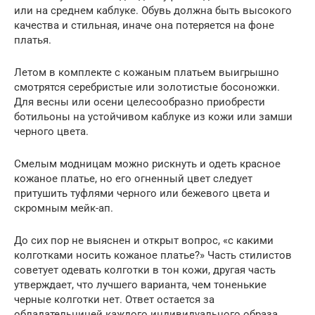
или на среднем каблуке. Обувь должна быть высокого
качества и стильная, иначе она потеряется на фоне
платья.
Летом в комплекте с кожаным платьем выигрышно
смотрятся серебристые или золотистые босоножки.
Для весны или осени целесообразно приобрести
ботильоны на устойчивом каблуке из кожи или замши
черного цвета.
Смелым модницам можно рискнуть и одеть красное
кожаное платье, но его огненный цвет следует
притушить туфлями черного или бежевого цвета и
скромным мейк-ап.
До сих пор не выяснен и открыт вопрос, «с какими
колготками носить кожаное платье?» Часть стилистов
советует одевать колготки в тон кожи, другая часть
утверждает, что лучшего варианта, чем тоненькие
черные колготки нет. Ответ остается за
обладательницей каждого индивидуального образа.