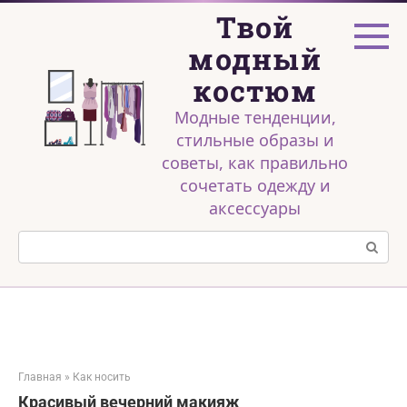
Перейти
Твой
к
контенту
модный
костюм
Модные тенденции,
стильные образы и
советы, как правильно
сочетать одежду и
аксессуары
Поиск:
Главная
»
Как носить
Красивый вечерний макияж