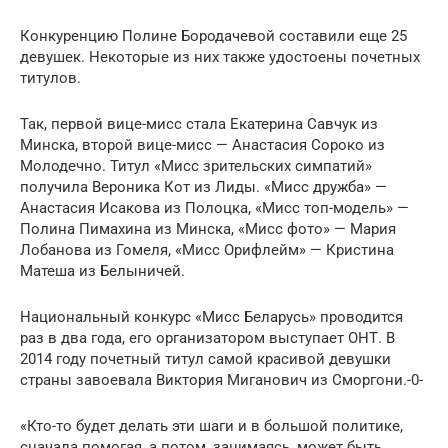
Конкуренцию Полине Бородачевой составили еще 25
девушек. Некоторые из них также удостоены почетных
титулов.
Так, первой вице-мисс стала Екатерина Савчук из
Минска, второй вице-мисс — Анастасия Сороко из
Молодечно. Титул «Мисс зрительских симпатий»
получила Вероника Кот из Лиды. «Мисс дружба» —
Анастасия Исакова из Полоцка, «Мисс топ-модель» —
Полина Пимахина из Минска, «Мисс фото» — Мария
Лобанова из Гомеля, «Мисс Орифлейм» — Кристина
Матеша из Белыничей.
Национальный конкурс «Мисс Беларусь» проводится
раз в два года, его организатором выступает ОНТ. В
2014 году почетный титул самой красивой девушки
страны завоевала Виктория Миганович из Сморгони.-0-
«Кто-то будет делать эти шаги и в большой политике,
сначала помогая, а потом, занимаясь, может быть,