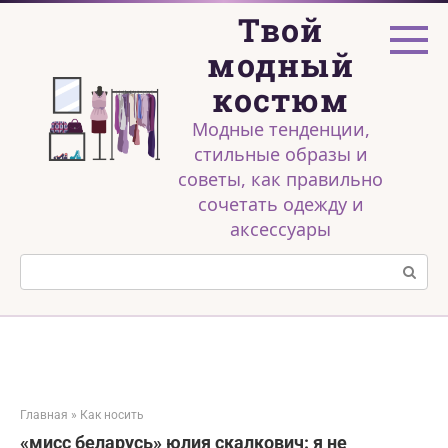
Перейти
Твой
к
контенту
модный
костюм
Модные тенденции,
стильные образы и
советы, как правильно
сочетать одежду и
аксессуары
Поиск:
Главная
»
Как носить
«мисс беларусь» юлия скалкович: я не