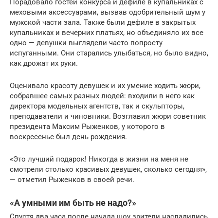
Порадовало гостей конкурса и дефиле в купальниках с
меховыми аксессуарами, вызвав одобрительный шум у
мужской части зала. Также были дефиле в закрытых
купальниках и вечерних платьях, но объединяло их все
одно — девушки выглядели часто попросту
испуганными. Они старались улыбаться, но было видно,
как дрожат их руки.
Оценивало красоту девушек и их умение ходить жюри,
собравшее самых разных людей: входили в него как
директора модельных агентств, так и скульпторы,
преподаватели и чиновники. Возглавил жюри советник
президента Максим Рыженков, у которого в
воскресенье был день рождения.
«Это лучший подарок! Никогда в жизни на меня не
смотрели столько красивых девушек, сколько сегодня»,
— отметил Рыженков в своей речи.
«А умными им быть не надо?»
Спустя два часа после начала шоу зрители насладились