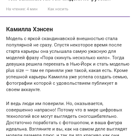
На чтение:
4 мин
Как носить
Камилла Хэнсен
Модель с яркой скандинавской внешностью стала
популярной не сразу. Спустя некоторое время после
старта карьеры она услышала самую ужасную для
моделей фразу «Пора скинуть несколько кило». Тогда
девушка решила переехать в Нью-Йорк и стать моделью
plus size — там ее приняли уже такой, какая есть. Кроме
успешной карьеры Камилла уже успела создать семью,
фотографии которой с удовольствием публикует в
своем аккаунте.
И ведь люди им поверили. Но, оказывается,
совершенно напрасно! Потому что в мире цифровых
технологий все могут выглядеть сногсшибательно.
Достаточно поработать с фотошопом, и ваша фигура
идеальна. Взгляните и вы, как на самом деле выглядят
модели размера плюс, и так ли это красиво как они