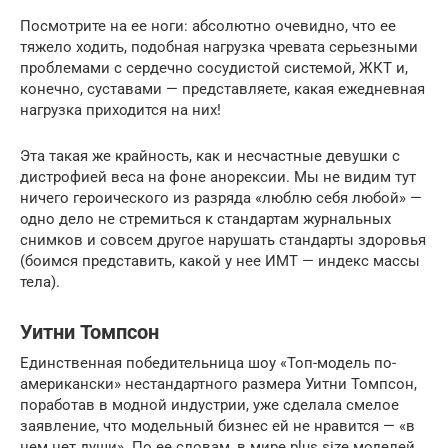
Посмотрите на ее ноги: абсолютно очевидно, что ее
тяжело ходить, подобная нагрузка чревата серьезными
проблемами с сердечно сосудистой системой, ЖКТ и,
конечно, суставами — представляете, какая ежедневная
нагрузка приходится на них!
Эта такая же крайность, как и несчастные девушки с
дистрофией веса на фоне анорексии. Мы не видим тут
ничего героического из разряда «люблю себя любой» —
одно дело не стремиться к стандартам журнальных
снимков и совсем другое нарушать стандарты здоровья
(боимся представить, какой у нее ИМТ — индекс массы
тела).
Уитни Томпсон
Единственная победительница шоу «Топ-модель по-
американски» нестандартного размера Уитни Томпсон,
поработав в модной индустрии, уже сделала смелое
заявление, что модельный бизнес ей не нравится — «в
нем нет души». По ее словам, в мире plus size моделей