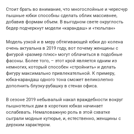
Стоит брать во внимание, что многослойные и чересчур
пышные юбки способны сделать облик массивнее,
добавив формам объем. В выгодном свете округлость
бедер подчеркнут модели «карандаш» и «тюльпан»
Модель узкой и в меру обтягивающей юбки до колена
очень актуальна в 2019 году, вот почему женщины с
фигурой «размер плюс» могут облачиться в подобные
фасоны. Более того, – этот крой является одним из
немногих, который способен «стройнить» и делать
фигуру максимально привлекательной. К примеру,
юбка-карандаш одного тона сможет великолепно
дополнить блузку-рубашку в стенах офиса.
В сезоне 2019 небывалый накал враждебности вокруг
пышнотелых дам в коротких юбках начинает
ослабевать. Немаловажную роль в этой схватке
сыграли модные кутюрье, и, естественно, женщины с
дерзким характером.