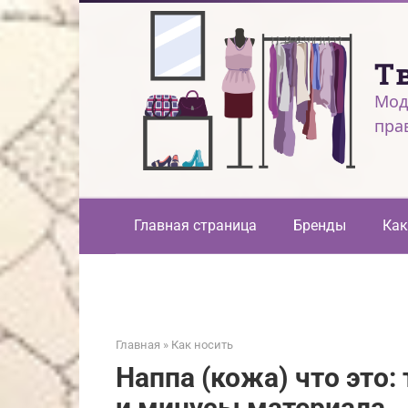
Перейти
к
контенту
Т
Мод
пра
Главная страница
Бренды
Как
Главная
»
Как носить
Наппа (кожа) что это:
и минусы материала