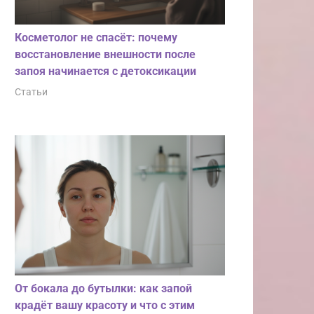
Косметолог не спасёт: почему
восстановление внешности после
запоя начинается с детоксикации
Статьи
От бокала до бутылки: как запой
крадёт вашу красоту и что с этим