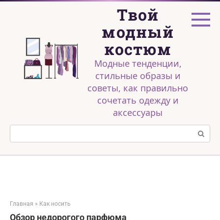
Перейти
Твой
к
контенту
модный
костюм
Модные тенденции,
стильные образы и
советы, как правильно
сочетать одежду и
аксессуары
Поиск:
Главная
»
Как носить
Обзор недорогого парфюма