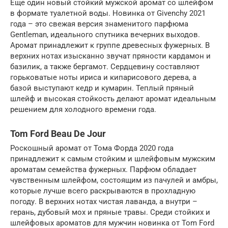
Еще один новый стойкий мужской аромат со шлейфом
в формате туалетной воды. Новинка от Givenchy 2021
года – это свежая версия знаменитого парфюма
Gentleman, идеального спутника вечерних выходов.
Аромат принадлежит к группе древесных фужерных. В
верхних нотах изысканно звучат пряности кардамон и
базилик, а также бергамот. Сердцевину составляют
горьковатые ноты ириса и кипарисового дерева, а
базой выступают кедр и кумарин. Теплый пряный
шлейф и высокая стойкость делают аромат идеальным
решением для холодного времени года.
Tom Ford Beau De Jour
Роскошный аромат от Тома Форда 2020 года
принадлежит к самым стойким и шлейфовым мужским
ароматам семейства фужерных. Парфюм обладает
чувственным шлейфом, состоящим из пачулей и амбры,
которые лучше всего раскрываются в прохладную
погоду. В верхних нотах чистая лаванда, а внутри –
герань, дубовый мох и пряные травы. Среди стойких и
шлейфовых ароматов для мужчин новинка от Tom Ford