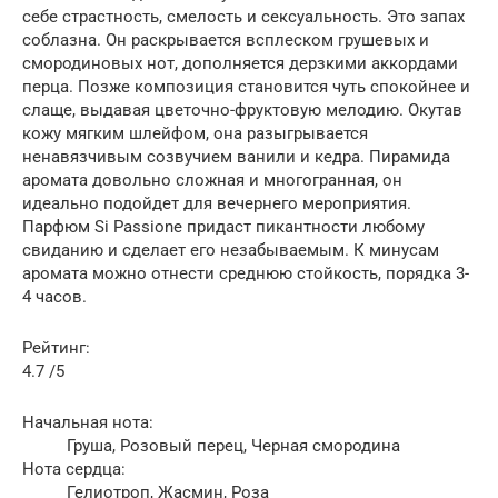
себе страстность, смелость и сексуальность. Это запах
соблазна. Он раскрывается всплеском грушевых и
смородиновых нот, дополняется дерзкими аккордами
перца. Позже композиция становится чуть спокойнее и
слаще, выдавая цветочно-фруктовую мелодию. Окутав
кожу мягким шлейфом, она разыгрывается
ненавязчивым созвучием ванили и кедра. Пирамида
аромата довольно сложная и многогранная, он
идеально подойдет для вечернего мероприятия.
Парфюм Si Passione придаст пикантности любому
свиданию и сделает его незабываемым. К минусам
аромата можно отнести среднюю стойкость, порядка 3-
4 часов.
Рейтинг:
4.7 /5
Начальная нота:
Груша, Розовый перец, Черная смородина
Нота сердца:
Гелиотроп, Жасмин, Роза