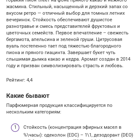
горький пион тлеет на фоне пряного какао и нежного
жасмина. Стильный, насыщенный и дерзкий запах со
вкусом ретро — отличный выбор для томных летних
вечеринок. Стойкость обеспечивают душистое
разнотравье и смесь представителей фруктовых и
цветочных семейств. Первое впечатление – свежесть
бергамота, апельсина и зеленой груши. Цитрусовая
вуаль постепенно тает под тяжестью благородного
пиона и пряного гиацинта. Завершает букет чуть
слышимая дымка какао и кедра. Аромат создан в 2014
году и призван символизировать страсть и любовь.
Рейтинг: 4,4
Какие бывают
Парфюмерная продукция классифицируется по
нескольким категориям:
Стойкость (концентрация эфирных масел в
%\часы): одеколон (EDC) – 1\1, дезодорант (DEO)