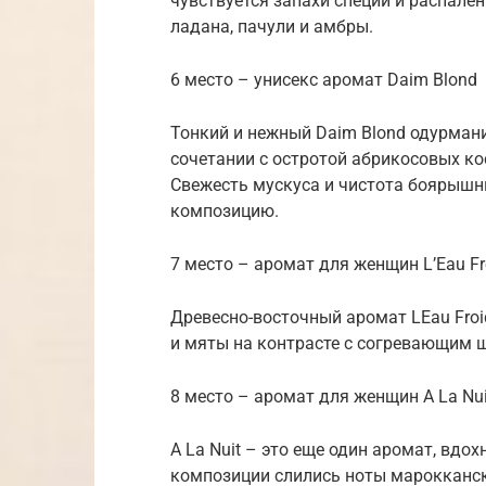
чувствуется запахи специй и распале
ладана, пачули и амбры.
6 место – унисекс аромат Daim Blond
Тонкий и нежный Daim Blond одурмани
сочетании с остротой абрикосовых ко
Свежесть мускуса и чистота боярышн
композицию.
7 место – аромат для женщин L’Eau Fr
Древесно-восточный аромат LEau Froi
и мяты на контрасте с согревающим 
8 место – аромат для женщин A La Nui
A La Nuit – это еще один аромат, вдо
композиции слились ноты марокканско