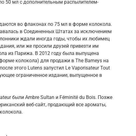
о 50 мл с дополнительным распылителем-
аются во флаконах по 75 мл в форме колокола.
авалась в Соединенных Штатах за исключением
клонники ждали иногда годы, чтобы их любимец
дания, или же просили друзей привезти им
ла из Парижа. В 2012 году была выпущена
форме колокола) для продажи в The Barneys на
после этого Lutens запустил Le Vaporisateur Tout
вующее ограниченное издание, выпущенное в
eur были Ambre Sultan и Féminité du Bois. Позже
ериканский веб-сайт, продающий все ароматы,
 колокола.