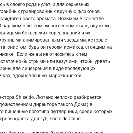
 в своего рода культ, и для серьезных
тазийных гравированных вручную флаконов,
каждого нового аромата. Возьмем в качестве
 парфюм в легком, женственном стиле, оду коже,
ьницами боксерских соревнований и их
 крупными анимированными звездами, которые
отагонистом, будь он героем комикса, стоящим на
нижке. Если же вы не относитесь к тем
остаточно быстрыми или везучими, чтобы урвать
влены для лицезрения в виде последующих
ичках, вдохновленных марокканской
ктора Shiseido, Лютанс неплохо разбирается
удожественном директоре такого Дома) в
го лишенные логотипа футлярчики, среди которых
ная краска для губ, Encre de Chine.