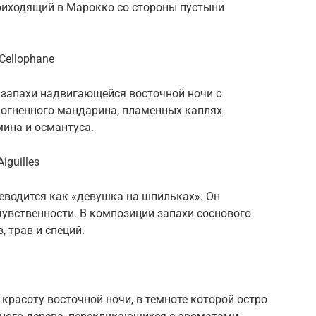
приходящий в Марокко со стороны пустыни
Cellophane
о запахи надвигающейся восточной ночи с
 огненного мандарина, пламенных каплях
ина и османтуса.
iguilles
ереводится как «девушка на шпильках». Он
чувственности. В композиции запахи соснового
 трав и специй.
красоту восточной ночи, в темноте которой остро