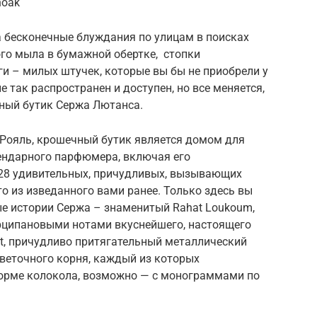
noak
а бесконечные блуждания по улицам в поисках
го мыла в бумажной обертке, стопки
 – милых штучек, которые вы бы не приобрели у
е так распространен и доступен, но все меняется,
ный бутик Сержа Лютанса.
-Рояль, крошечный бутик является домом для
ендарного парфюмера, включая его
28 удивительных, причудливых, вызывающих
то из изведанного вами ранее. Только здесь вы
е истории Сержа – знаменитый Rahat Loukoum,
рципановыми нотами вкуснейшего, настоящего
Mist, причудливо притягательный металлический
веточного корня, каждый из которых
орме колокола, возможно — с монограммами по