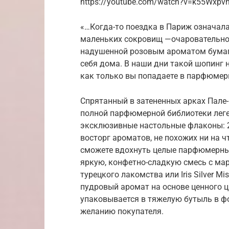
https://youtube.com/watch?v=k55Wxpv
«…Когда-то поездка в Париж означал
маленьких сокровищ —очаровательно
надушенной розовым ароматом бумаги
себя дома. В наши дни такой шопинг н
как только вы попадаете в парфюмер
Спрятанный в затененных арках Пале
полной парфюмерной библиотеки лег
эксклюзивные настольные флаконы: 
восторг ароматов, не похожих ни на ч
сможете вдохнуть целые парфюмерны
яркую, конфетно-сладкую смесь с ма
турецкого лакомства или Iris Silver 
пудровый аромат на основе ценного ц
упаковывается в тяжелую бутыль в ф
желанию покупателя.