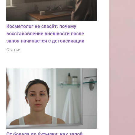
Косметолог не спасёт: почему
восстановление внешности после
запоя начинается с детоксикации
Статьи
От бокала до бутылки: как запой