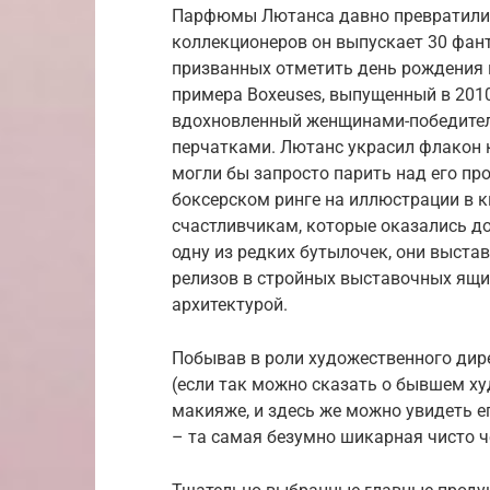
Парфюмы Лютанса давно превратились
коллекционеров он выпускает 30 фан
призванных отметить день рождения 
примера Boxeuses, выпущенный в 2010
вдохновленный женщинами-победител
перчатками. Лютанс украсил флакон
могли бы запросто парить над его пр
боксерском ринге на иллюстрации в к
счастливчикам, которые оказались д
одну из редких бутылочек, они выста
релизов в стройных выставочных ящ
архитектурой.
Побывав в роли художественного дире
(если так можно сказать о бывшем х
макияже, и здесь же можно увидеть е
– та самая безумно шикарная чисто чер