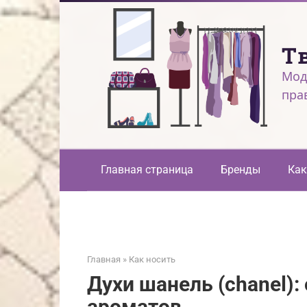
Перейти
к
контенту
Т
Мод
пра
Главная страница
Бренды
Как
Главная
»
Как носить
Духи шанель (chanel):
ароматов