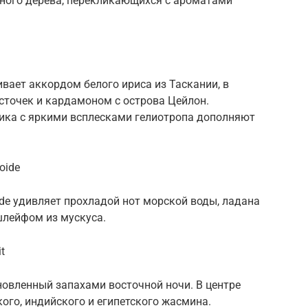
нного дерева, перекликающихся с ароматами
вает аккордом белого ириса из Таскании, в
сточек и кардамоном с острова Цейлон.
ика с яркими всплесками гелиотропа дополняют
oide
de удивляет прохладой нот морской воды, ладана
шлейфом из мускуса.
t
хновленный запахами восточной ночи. В центре
го, индийского и египетского жасмина.