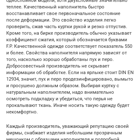
однослойной модели, хотя двухслойные значительно
теплее. Качественный наполнитель быстро
восстанавливает свое первоначальное состояние
после деформации. Это свойство изделия легко
проверить, сжав часть куртки рукой и резко отпустив.
Кроме того, на бирке производитель обычно указывает
коэффициент сжатия, который обозначается буквами
F.P. Качественной одежде соответствует показатель 550
и более. Свойства наполнителя напрямую зависят от
того, насколько хорошо обработаны пух и перо.
Добросовестный производитель не скрывает
информации об обработке. Если на ярлыке стоит DIN EN
12934, значит, пух и перо продезинфицировано, вымыто
и просушено должным образом. Выбирая куртку с
натуральным наполнителем, надо внимательно
осмотреть подкладку и убедиться, что перья не
прокалывают ткань. Иначе носить такую одежду будет
некомфортно.
Каждый производитель, уважающий репутацию своей
фирмы, снабжает изделия небольшим прозрачным
мешочком с образцами наполнителя и подробной