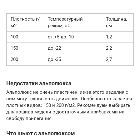
Плотность г/
Температурный
Толщина,
м2
режим, оС
см
100
от +5 до -10
1,2
150
до -22
2,2
200
до -35
2,7
Недостатки альполюкса
Альполюкс не очень пластичен, из-за этого изделия с
ним могут сковывать движения. Особенно это касается
плотных видов: 150 и 200 г/м2. Рекомендуем выбирать
для пошива модели с достаточными прибавками на
свободу прилегания.
Что шьют с альполюксом