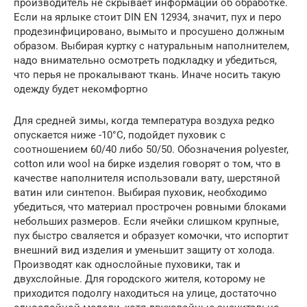
производитель не скрывает информации об обработке.
Если на ярлыке стоит DIN EN 12934, значит, пух и перо
продезинфицировано, вымыто и просушено должным
образом. Выбирая куртку с натуральным наполнителем,
надо внимательно осмотреть подкладку и убедиться,
что перья не прокалывают ткань. Иначе носить такую
одежду будет некомфортно
Для средней зимы, когда температура воздуха редко
опускается ниже -10°С, подойдет пуховик с
соотношением 60/40 либо 50/50. Обозначения polyester,
cotton или wool на бирке изделия говорят о том, что в
качестве наполнителя использовали вату, шерстяной
ватин или синтепон. Выбирая пуховик, необходимо
убедиться, что материал прострочен ровными блоками
небольших размеров. Если ячейки слишком крупные,
пух быстро сваляется и образует комочки, что испортит
внешний вид изделия и уменьшит защиту от холода.
Производят как однослойные пуховики, так и
двухслойные. Для городского жителя, которому не
приходится подолгу находиться на улице, достаточно