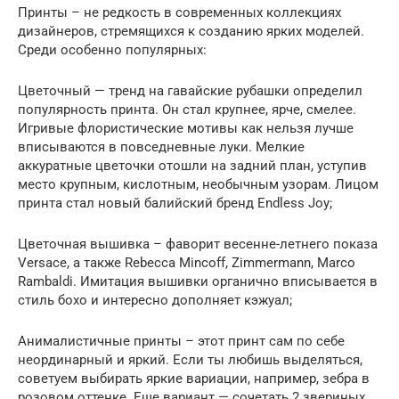
Принты – не редкость в современных коллекциях
дизайнеров, стремящихся к созданию ярких моделей.
Среди особенно популярных:
Цветочный — тренд на гавайские рубашки определил
популярность принта. Он стал крупнее, ярче, смелее.
Игривые флористические мотивы как нельзя лучше
вписываются в повседневные луки. Мелкие
аккуратные цветочки отошли на задний план, уступив
место крупным, кислотным, необычным узорам. Лицом
принта стал новый балийский бренд Endless Joy;
Цветочная вышивка – фаворит весенне-летнего показа
Versace, а также Rebecca Mincoff, Zimmermann, Marco
Rambaldi. Имитация вышивки органично вписывается в
стиль бохо и интересно дополняет кэжуал;
Анималистичные принты – этот принт сам по себе
неординарный и яркий. Если ты любишь выделяться,
советуем выбирать яркие вариации, например, зебра в
розовом оттенке. Еще вариант — сочетать 2 звериных