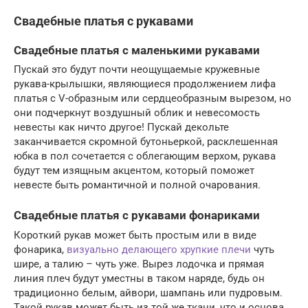
Свадебные платья с рукавами
Свадебные платья с маленькими рукавами
Пускай это будут почти неощущаемые кружевные
рукава-крылышки, являющиеся продолжением лифа
платья с V-образным или сердцеобразным вырезом, но
они подчеркнут воздушный облик и невесомость
невесты как ничто другое! Пускай декольте
заканчивается скромной бутоньеркой, расклешенная
юбка в пол сочетается с облегающим верхом, рукава
будут тем изящным акцентом, который поможет
невесте быть романтичной и полной очарования.
Свадебные платья с рукавами фонариками
Короткий рукав может быть простым или в виде
фонарика,
визуально делающего хрупкие плечи
чуть
шире, а талию – чуть уже. Вырез лодочка и прямая
линия плеч будут уместны в таком наряде, будь он
традиционно белым, айвори, шампань или пудровым.
Такой рукав может быть из той же ткани, что и основа