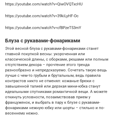
https://youtube.com/watch?v=QiwOVQTxcHU
https://youtube.com/watch?v=39kiLyHF-Oc
https://youtube.com/watch?v=cfBPzeT53mY
Блуза с рукавами-фонариками
Этой весной блуза с рукавами-фонариками станет
главной покупкой весны: укороченная или
классической длины, с оборками, рюшами или полным
отсутствием декора – прочтение этого тренда
разнообразно и непредсказуемо. Сочетать такую вещь
лучше с чем-то грубым и брутальным, ведь правила
контрастов никто не отменял: кожаные брюки с
завышенной талией или дерзкая мини-юбка станут
идеальными спутниками романтичной вещи. А можете
откинуть условности, позаимствовав прием у
француженок, и выбрать в пару к блузе с рукавами-
фонариками нежную юбку или шорты – стильно и по-
весеннему нежно.