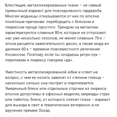
Блестящие, металлизированные ткани – не самый
привычный вариант для повседневного гардероба.
Многие модницы отказываются от них по вполне
понятным причинам: переборщить с блеском и
люрексом проще простого. Трендом на металлик
характеризуются славные 80-е, которые не отпускают
нас уже несколько сезонов, не менее славные 70-е –
эпоха расцвета зажигательного диско, а также мода из
далеких 60-х – времени повсеместного увлечения
Космосом. Поэтому, если ты создаешь ретро-лук –
переливам и люрексу говорим «да».
Уместность металлизированной юбки и ответ на
вопрос, с чем ее носить зависят от степени глянца –
насколько сильно она пестрит и переливается.
Умеренный блеск или отдельные строчки из люрекса
вполне допустимы в офисных моделях, мириады страз
или пайеток, блеск, от которого слепит глаза – вариант
для выхода в свет и тематических вечеринок а-ля
вручение премии Оскар.