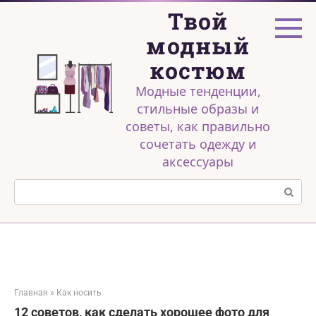
Перейти
Твой
к
контенту
модный
костюм
Модные тенденции,
стильные образы и
советы, как правильно
сочетать одежду и
аксессуары
Поиск:
Главная
»
Как носить
12 советов, как сделать хорошее фото для