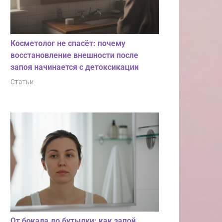
Косметолог не спасёт: почему
восстановление внешности после
запоя начинается с детоксикации
Статьи
От бокала до бутылки: как запой