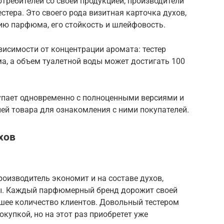
требителей со своей продукцией, производители
ера. Это своего рода визитная карточка духов,
ию парфюма, его стойкость и шлейфовость.
висимости от концентрации аромата: тестер
а, а объем туалетной воды может достигать 100
пает одновременно с полноценными версиями и
ией товара для ознакомления с ними покупателей.
хов
роизводитель экономит и на составе духов,
ы. Каждый парфюмерный бренд дорожит своей
ьшее количество клиентов. Довольный тестером
окупкой, но на этот раз приобретет уже