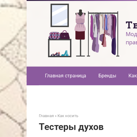
Перейти
к
контенту
Т
Мод
пра
Главная страница
Бренды
Как
Главная
»
Как носить
Тестеры духов