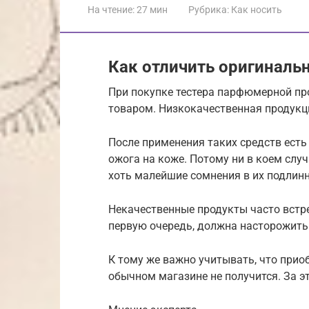
На чтение:
27 мин
Рубрика:
Как носить
Как отличить оригиналь
При покупке тестера парфюмерной пр
товаром. Низкокачественная продукц
После применения таких средств есть
ожога на коже. Потому ни в коем случ
хоть малейшие сомнения в их подлинн
Некачественные продукты часто встр
первую очередь, должна насторожить
К тому же важно учитывать, что прио
обычном магазине не получится. За 