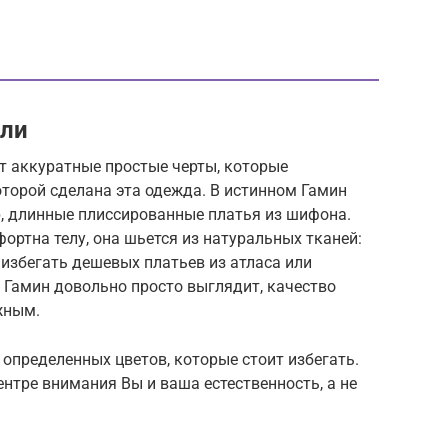
али
т аккуратные простые черты, которые
торой сделана эта одежда. В истинном Гамин
р, длинные плиссированные платья из шифона.
ортна телу, она шьется из натуральных тканей:
 избегать дешевых платьев из атласа или
ь Гамин довольно просто выглядит, качество
жным.
т определенных цветов, которые стоит избегать.
ентре внимания Вы и ваша естественность, а не