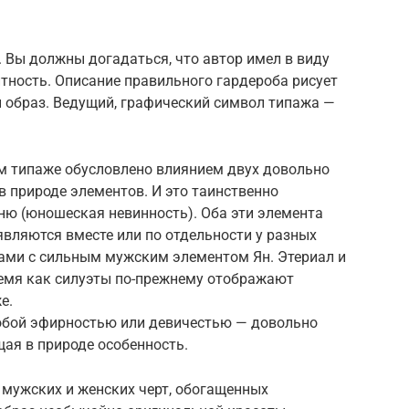
. Вы должны догадаться, что автор имел в виду
нтность. Описание правильного гардероба рисует
 образ. Ведущий, графический символ типажа —
ом типаже обусловлено влиянием двух довольно
в природе элементов. И это таинственно
ню (юношеская невинность). Оба эти элемента
вляются вместе или по отдельности у разных
жами с сильным мужским элементом Ян. Этериал и
ремя как силуэты по-прежнему отображают
е.
собой эфирностью или девичестью — довольно
щая в природе особенность.
 мужских и женских черт, обогащенных