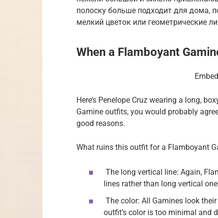
полоску больше подходит для дома, п
мелкий цветок или геометрические л
When a Flamboyant Gamine 
Embe
Here’s Penelope Cruz wearing a long, bo
Gamine outfits, you would probably agree if
good reasons.
What ruins this outfit for a Flamboyant G
The long vertical line: Again, Fl
lines rather than long vertical one
The color: All Gamines look their 
outfit’s color is too minimal an