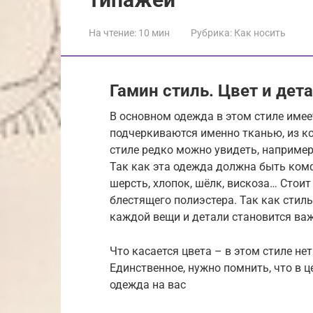
На чтение:
10 мин
Рубрика:
Как носить
Гамин стиль. Цвет и дет
В основном одежда в этом стиле имее
подчеркиваются именно тканью, из ко
стиле редко можно увидеть, наприме
Так как эта одежда должна быть комф
шерсть, хлопок, шёлк, вискоза… Стоит
блестящего полиэстера. Так как стил
каждой вещи и детали становится ва
Что касается цвета – в этом стиле не
Единственное, нужно помнить, что в ц
одежда на вас