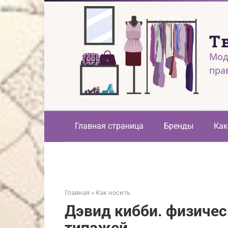
Перейти
к
контенту
Т
Мод
пра
Главная страница
Бренды
Как
Главная
»
Как носить
Дэвид кибби. физичес
типажей