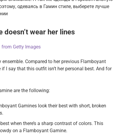
оэтому, одеваясь в Гамин стиле, выберете лучше
инии
doesn’t wear her lines
d
from Getty Images
xy ensemble. Compared to her previous Flamboyant
 I say that this outfit isn’t her personal best. And for
amine are the following:
amboyant Gamines look their best with short, broken
s.
best when there’s a sharp contrast of colors. This
d dowdy on a Flamboyant Gamine.