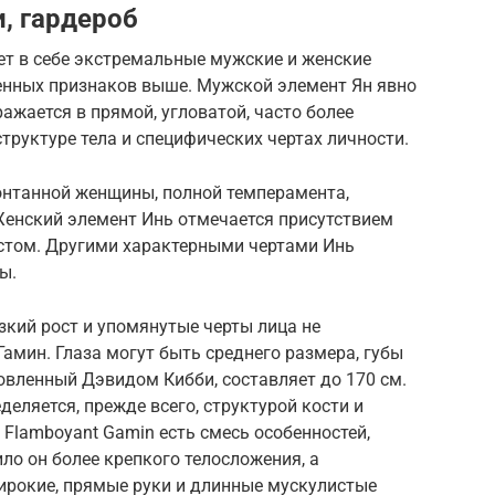
, гардероб
ает в себе экстремальные мужские и женские
генных признаков выше. Мужской элемент Ян явно
ажается в прямой, угловатой, часто более
труктуре тела и специфических чертах личности.
понтанной женщины, полной темперамента,
енский элемент Инь отмечается присутствием
стом. Другими характерными чертами Инь
ы.
изкий рост и упомянутые черты лица не
мин. Глаза могут быть среднего размера, губы
новленный Дэвидом Кибби, составляет до 170 см.
еляется, прежде всего, структурой кости и
 Flamboyant Gamin есть смесь особенностей,
ло он более крепкого телосложения, а
ирокие, прямые руки и длинные мускулистые