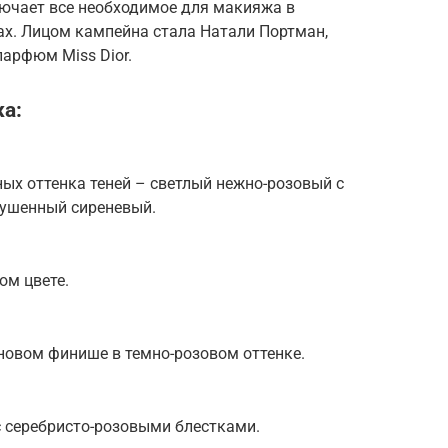
лючает все необходимое для макияжа в
ах. Лицом кампейна стала Натали Портман,
парфюм Miss Dior.
а:
ых оттенка теней – светлый нежно-розовый с
лушенный сиреневый.
ом цвете.
новом финише в темно-розовом оттенке.
с серебристо-розовыми блестками.