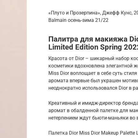
«Плуто и Прозерпина», Джефф Кунс, 2
Balmain осень-зима 21/22
Палитра для макияжа Dior
Limited Edition Spring 202
Красота от Dior – шикарный набор ко
косметики вдохновлена элегантной 
Miss Dior воплощает в себе суть стил
аромата впервые был украшен мотивом
неоднократно использовался Dior в р
Креативный и имидж-директор бренда
аромат в обалденной палетке для мак
нетерпением ждут бьюти-маньяки во в
Палетка Dior Miss Dior Makeup Palette 