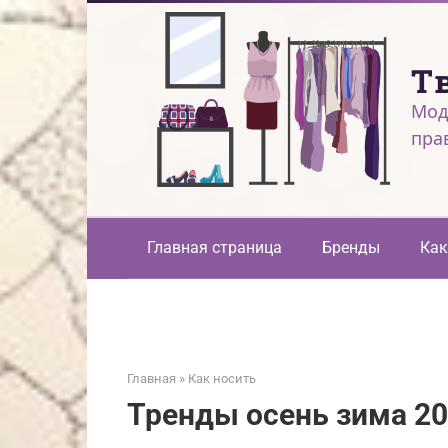
Перейти
к
контенту
Т
Мод
пра
Главная страница
Бренды
Как
Главная
»
Как носить
Тренды осень зима 2