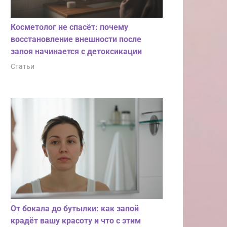
Косметолог не спасёт: почему
восстановление внешности после
запоя начинается с детоксикации
Статьи
От бокала до бутылки: как запой
крадёт вашу красоту и что с этим