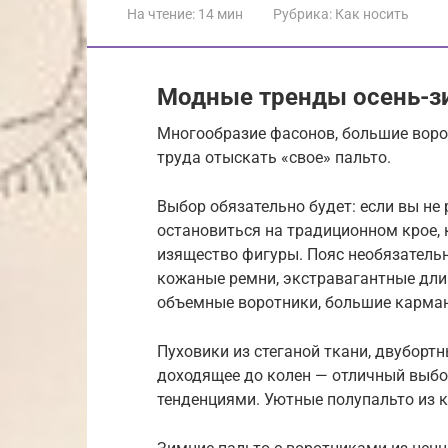
На чтение:
14 мин
Рубрика:
Как носить
Модные тренды осень-зи
Многообразие фасонов, большие ворот
труда отыскать «свое» пальто.
Выбор обязательно будет: если вы не
остановиться на традиционном крое,
изящество фигуры. Пояс необязатель
кожаные ремни, экстравагантные дли
объемные воротники, большие карма
Пуховики из стеганой ткани, двуборт
доходящее до колен — отличный выбо
тенденциями. Уютные полупальто из 