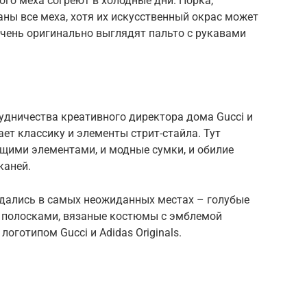
ого меха согреют в холодные дни. Норка,
аны все меха, хотя их искусственный окрас может
Очень оригинально выглядят пальто с рукавами
рудничества креативного директора дома Gucci и
ает классику и элементы стрит-стайла. Тут
щими элементами, и модные сумки, и обилие
каней.
дались в самых неожиданных местах – голубые
 полосками, вязаные костюмы с эмблемой
готипом Gucci и Adidas Originals.