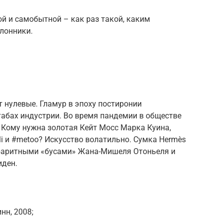
 и самобытной – как раз такой, каким
лонники.
 нулевые. Гламур в эпоху постиронии
табах индустрии. Во время пандемии в обществе
 Кому нужна золотая Кейт Мосс Марка Куина,
li и #metoo? Искусство волатильно. Сумка Hermès
абаритными «бусами» Жана-Мишеля Отоньеля и
иден.
нн, 2008;