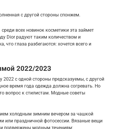
олненная с другой стороны спонжем.
 среди всех новинок косметики эта займет
году Dior радуют таким количеством и
, что глаза разбегаются: хочется всего и
имой 2022/2023
 2022 с одной стороны предсказуемы, с другой
дное время года одежда должна согревать. Но
это вопрос к стилистам. Модные советы
нием холодным зимним вечером за чашкой
ями или праздничной фотосессии. Вязаные вещи
ни подвержены модным течениям: