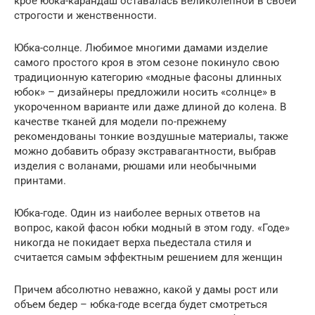
крое юбка-карандаш оставалась великолепной в своей
строгости и женственности.
Юбка-солнце. Любимое многими дамами изделие
самого простого кроя в этом сезоне покинуло свою
традиционную категорию «модные фасоны длинных
юбок» – дизайнеры предложили носить «солнце» в
укороченном варианте или даже длиной до колена. В
качестве тканей для модели по-прежнему
рекомендованы тонкие воздушные материалы, также
можно добавить образу экстравагантности, выбрав
изделия с воланами, рюшами или необычными
принтами.
Юбка-годе. Один из наиболее верных ответов на
вопрос, какой фасон юбки модный в этом году. «Годе»
никогда не покидает верха пьедестала стиля и
считается самым эффектным решением для женщин
Причем абсолютно неважно, какой у дамы рост или
объем бедер – юбка-годе всегда будет смотреться