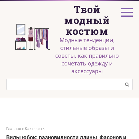
Перейти
Твой
к
контенту
модный
костюм
Модные тенденции,
стильные образы и
советы, как правильно
сочетать одежду и
аксессуары
Поиск:
Главная
»
Как носить
Виды юбок: разновидности длины, фасонов и