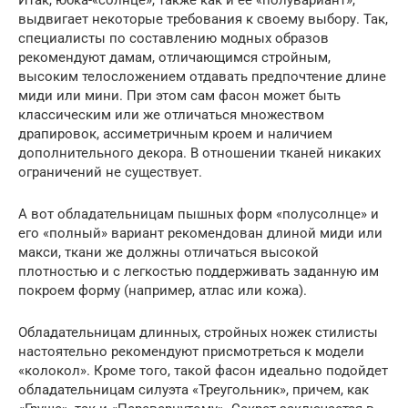
Итак, юбка-«солнце», также как и ее «полувариант»,
выдвигает некоторые требования к своему выбору. Так,
специалисты по составлению модных образов
рекомендуют дамам, отличающимся стройным,
высоким телосложением отдавать предпочтение длине
миди или мини. При этом сам фасон может быть
классическим или же отличаться множеством
драпировок, ассиметричным кроем и наличием
дополнительного декора. В отношении тканей никаких
ограничений не существует.
А вот обладательницам пышных форм «полусолнце» и
его «полный» вариант рекомендован длиной миди или
макси, ткани же должны отличаться высокой
плотностью и с легкостью поддерживать заданную им
покроем форму (например, атлас или кожа).
Обладательницам длинных, стройных ножек стилисты
настоятельно рекомендуют присмотреться к модели
«колокол». Кроме того, такой фасон идеально подойдет
обладательницам силуэта «Треугольник», причем, как