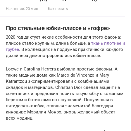
На чтение:
20 мин
Как носить
Про стильные юбки-плиссе и «гофре»
2020 год диктует некие особенности для этого фасона:
плиссе стало крупным, длина больше, а
ткань плотнее и
грубее
. В коллекциях на подиумах практически каждого
дизайнера демонстрировались юбки-плиссе.
Loewe и Carolina Herrera выбрали простые фасоны. А
такие модные дома как Marco de Vincenzo и Mary
Katrantzou экспериментировали с комбинациями
складок и материалов. Christian Dior сделал акцент на
сочетаниях и предложил носить такую юбку с кожаным
беретом и ботинками со шнуровкой. Популярная в
пятидесятых юбка, ставшая знаменитой благодаря
кинодиве Мэрилин Монро, вновь желаемый объект
всех модниц.