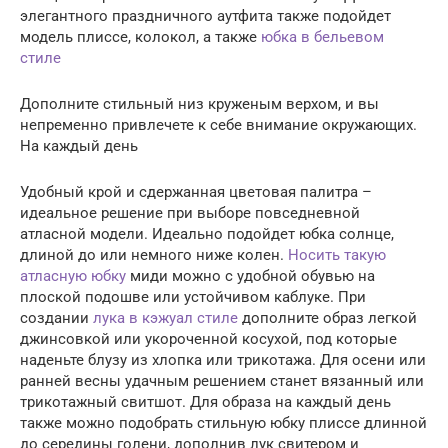
элегантного праздничного аутфита также подойдет
модель плиссе, колокол, а также
юбка в бельевом
стиле
Дополните стильный низ круженым верхом, и вы
непременно привлечете к себе внимание окружающих.
На каждый день
Удобный крой и сдержанная цветовая палитра –
идеальное решение при выборе повседневной
атласной модели. Идеально подойдет юбка солнце,
длиной до или немного ниже колен.
Носить такую
атласную юбку
миди можно с удобной обувью на
плоской подошве или устойчивом каблуке. При
создании
лука в кэжуал стиле
дополните образ легкой
джинсовкой или укороченной косухой, под которые
наденьте блузу из хлопка или трикотажа. Для осени или
ранней весны удачным решением станет вязанный или
трикотажный свитшот. Для образа на каждый день
также можно подобрать стильную юбку плиссе длинной
до середины голени, дополнив лук свитером и