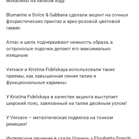
мокасины на низком ходу.
Blumarine и Dolce & Gabbana сделали акцент на сочных
флористических принтах и ярко-розовой цветовой
гамме:
Атлас и шелк подчеркивают нежность образа, а
остроносые лодочки делают его максимально
изящным.
Versace и Kristina Fidelskaya использовали такие
приемы, как завышенная линия талии и
функциональные карманы:
У Kristina Fidelskaya в качестве акцента выступает
широкий пояс, завязанный на талии двойным узлом!
У Versace – металлическая подвеска на тонком
ремешке!
Интересное решение в стиле Шанель у Elisabetta Franchi