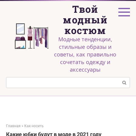
Перейти
Твой
к
контенту
модный
костюм
Модные тенденции,
стильные образы и
советы, как правильно
сочетать одежду и
аксессуары
Поиск:
Главная
»
Как носить
Какие юбки будут в моде в 2021 году