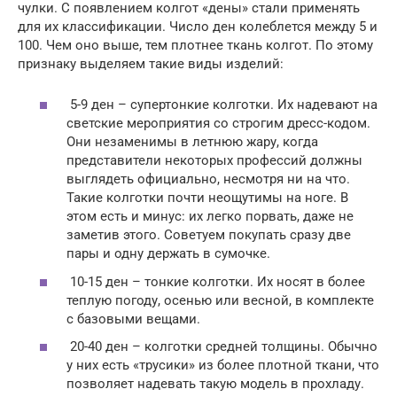
чулки. С появлением колгот «дены» стали применять
для их классификации. Число ден колеблется между 5 и
100. Чем оно выше, тем плотнее ткань колгот. По этому
признаку выделяем такие виды изделий:
5-9 ден – супертонкие колготки. Их надевают на
светские мероприятия со строгим дресс-кодом.
Они незаменимы в летнюю жару, когда
представители некоторых профессий должны
выглядеть официально, несмотря ни на что.
Такие колготки почти неощутимы на ноге. В
этом есть и минус: их легко порвать, даже не
заметив этого. Советуем покупать сразу две
пары и одну держать в сумочке.
10-15 ден – тонкие колготки. Их носят в более
теплую погоду, осенью или весной, в комплекте
с базовыми вещами.
20-40 ден – колготки средней толщины. Обычно
у них есть «трусики» из более плотной ткани, что
позволяет надевать такую модель в прохладу.