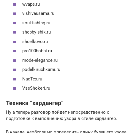
wvape.ru
vishivausama.ru
soul-fishing.ru
shebby-shik.ru
shcelkovo.ru
pro100hobbi.ru
mode-elegance.ru
podelkiruchkami.ru
NadTex.ru
VseShokeri.ru
Техника “хардангер”
Ну а теперь разговор пойдет непосредственно о
подготовке к выполнению узора в стиле хардангер.
В начале, необходимо определить длину будущего узора