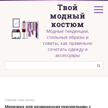
Перейти
Твой
к
контенту
модный
костюм
Модные тенденции,
стильные образы и
советы, как правильно
сочетать одежду и
аксессуары
Поиск:
Главная
»
Как носить
Мережка для начинающих рукодельниц с