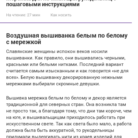
пошаговыми инструкциями
На чтение:
27 мин
Как носить
Воздушная вышиванка белым по белому
с мережкой
Славянские женщины испокон веков носили
вышиванки. Как правило, они вышивались черными,
красными или белыми нитками. Последний вариант
считается самым изысканным и как говорится «не для
всех». Белую вышиванку декорированную нежными
мережками выбирали скромные девушки.
Вышивка мережка белым по белому и декор является
традиционной для северных стран. Она возникла там
не просто так, а благодаря тому, что дни там короче, чем
на юге, и вышивальщицам приходилось работать при
искусственном свете. Так как света было мало, а работа
должна была быть аккуратной, то рукодельницы
придумали выдергивать нити из краев изделий для