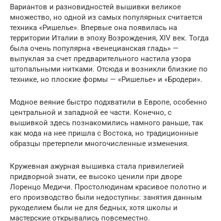
Вариантов и разновидностей вышивки великое
множество, но одной из самых популярных считается
техника «Ришелье». Впервые она появилась на
территории Италии в эпоху Возрождения, XIV век. Тогда
была очень популярна «венецианская гладь» —
выпуклая за счет предварительного настила узора
штопальными нитками. Отсюда и возникли близкие по
технике, но плоские формы — «Ришелье» и «Бродери».
Модное веяние быстро подхватили в Европе, особенно
центральной и западной ее части. Конечно, с
вышивкой здесь познакомились намного раньше, так
как мода на нее пришла с Востока, но традиционные
образцы претерпели многочисленные изменения.
Кружевная ажурная вышивка стала привилегией
придворной знати, ее высоко ценили при дворе
Лоренцо Медичи. Простолюдинам красивое полотно и
его производство были недоступны: занятия данным
рукоделием были не для бедных, хотя школы и
мастерские открывались повсеместно.