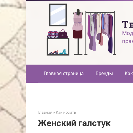
Перейти
к
контенту
Т
Мод
пра
Главная страница
Бренды
Как
Главная
»
Как носить
Женский галстук