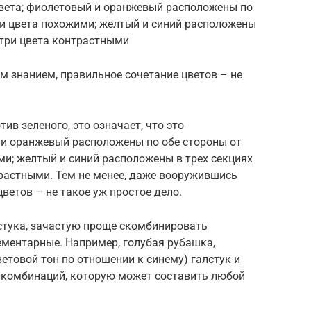
цвета; фиолетовый и оранжевый расположены по
три цвета похожими; желтый и синий расположены
и три цвета контрастными
м знанием, правильное сочетание цветов – не
в зеленого, это означает, что это
и оранжевый расположены по обе стороны от
ими; желтый и синий расположены в трех секциях
нтрастными. Тем не менее, даже вооружившись
ветов – не такое уж простое дело.
стука, зачастую проще скомбинировать
ементарные. Например, голубая рубашка,
товой тон по отношении к синему) галстук и
х комбинаций, которую может составить любой