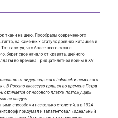
ок ткани на шею. Прообразы современного
Египта, на каменных статуях древних китайцев и
Тот галстук, что более всего схож с
о, берет свое начало от кравата, шейного
олдаты во времена Тридцатилетней войны в XVII
роизошло от нидерландского halsdoek и немецкого
ок». В Россию аксессуар пришел во времена Петра
ук отличается от носового платка, поэтому царь
ься не следует.
ными способами несколько столетий, а в 1924
энгсдорф придумал и запатентовал «идеальный
тые под углом 45 градусов, что позволило