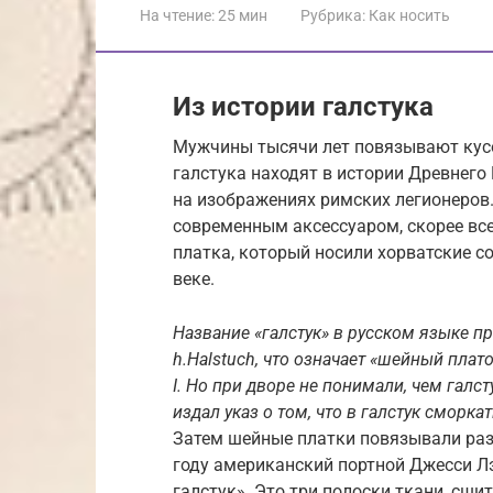
На чтение:
25 мин
Рубрика:
Как носить
Из истории галстука
Мужчины тысячи лет повязывают кус
галстука находят в истории Древнего 
на изображениях римских легионеров. 
современным аксессуаром, скорее всег
платка, который носили хорватские с
веке.
Название «галстук» в русском языке п
h.Halstuch, что означает «шейный плат
I. Но при дворе не понимали, чем галст
издал указ о том, что в галстук сморкат
Затем шейные платки повязывали раз
году американский портной Джесси Л
галстук». Это три полоски ткани, сши