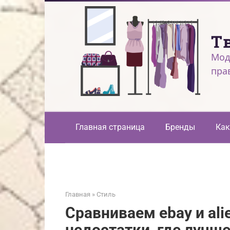
Перейти
к
контенту
Т
Мод
пра
Главная страница
Бренды
Как
Главная
»
Стиль
Сравниваем ebay и ali
недостатки, где лучш