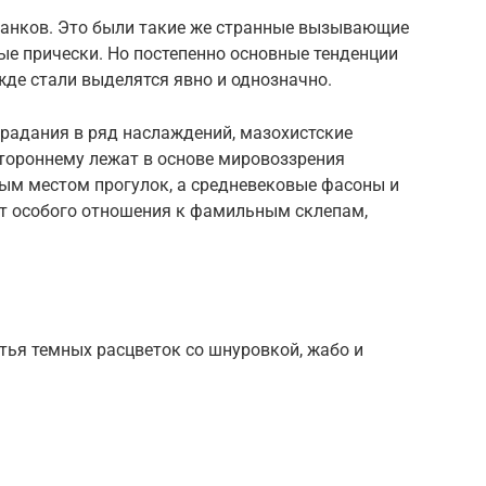
панков. Это были такие же странные вызывающие
ые прически. Но постепенно основные тенденции
де стали выделятся явно и однозначно.
страдания в ряд наслаждений, мазохистские
стороннему лежат в основе мировоззрения
ным местом прогулок, а средневековые фасоны и
т особого отношения к фамильным склепам,
ья темных расцветок со шнуровкой, жабо и