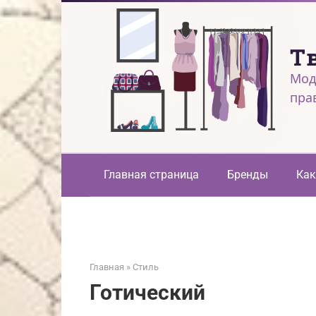
Перейти
к
контенту
Т
Мод
пра
Главная страница
Бренды
Как
Главная
»
Стиль
Готический