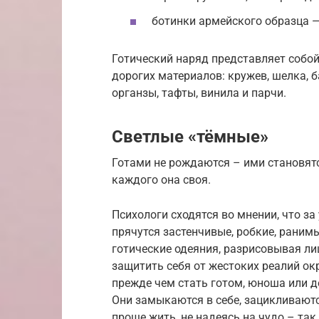
ботинки армейского образца 
Готический наряд представляет собо
дорогих материалов: кружев, шелка, 
органзы, тафты, винила и парчи.
Светлые «тёмные»
Готами не рождаются – ими становятс
каждого она своя.
Психологи сходятся во мнении, что з
прячутся застенчивые, робкие, раним
готические одеяния, разрисовывая л
защитить себя от жестоких реалий о
прежде чем стать готом, юноша или 
Они замыкаются в себе, зацикливаютс
проще жить, не надеясь на чудо – так