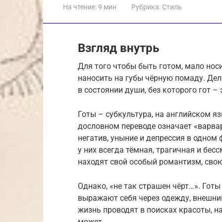
На чтение:
9 мин
Рубрика:
Стиль
Взгляд внутрь
Для того чтобы быть готом, мало нос
наносить на губы чёрную помаду. Дело
в состоянии души, без которого гот – 
Готы – субкультура, на английском яз
дословном переводе означает «варва
негатив, уныние и депрессия в одном 
у них всегда тёмная, трагичная и бесс
находят свой особый романтизм, сво
Однако, «не так страшен чёрт…». Готы
выражают себя через одежду, внешний
жизнь проводят в поисках красоты, нах
может.