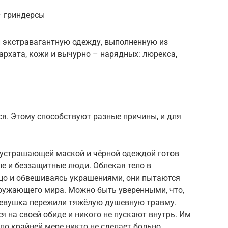
— гриндерсы
й экстравагантную одежду, выполненную из
бархата, кожи и вычурно – нарядных: люрекса,
я. Этому способствуют разные причины, и для
а устрашающей маской и чёрной одеждой готов
ые и беззащитные люди. Облекая тело в
ицо и обвешиваясь украшениями, они пытаются
кружающего мира. Можно быть уверенными, что,
девушка пережили тяжёлую душевную травму.
я на своей обиде и никого не пускают внутрь. Им
 по крайней мере никто не сделает больно.