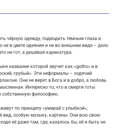
ить чёрную одежду, подводить тёмным глаза и
 не в цвете одеяния и не во внешнем виде – дело
это не гот, а дешёвая карикатура.
ыке название которой звучит как «goths» и в
рский, грубый». Эти неформалы – ходячий
флаконе. Они не верят в Бога и в добро, а любовь
мысленная. Интересно то, что в смерти готы
ю собственную философию.
 живут по принципу «умирай с улыбкой»,
 вид, особую музыку, картины. Они всю свою
одя её даже там, где, казалось бы, её и быть не