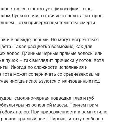
олностью соответствует философии готов.
лом Луны и ночи в отличие от золота, которое
олнцем. Готы приверженцы темноты, смерти
как и в одежде, черный. Но могут встречаться
цвета. Такая расцветка возможно, как для
всех волос. Длинные черные прямые волосы или
в пучок – так выглядит прическа у готов. Хотя
нты. Иногда по сложности исполнения и
а гота может соперничать со средневековыми
лучае иногда используются стилизованные под
удры, смоляно-черная подводка глаз и губ
убкультуры из основной массы. Причем грим
 обоих полов. При приверженности к вамп стилю
кроваво-красный цвет. Пирсинг и тату особенно