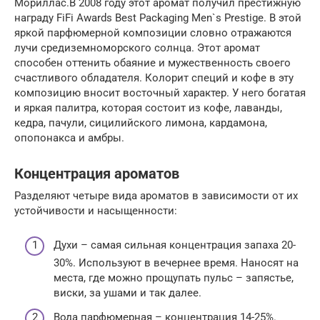
Мориллас.В 2008 году этот аромат получил престижную
награду FiFi Awards Best Packaging Men`s Prestige. В этой
яркой парфюмерной композиции словно отражаются
лучи средиземноморского солнца. Этот аромат
способен оттенить обаяние и мужественность своего
счастливого обладателя. Колорит специй и кофе в эту
композицию вносит восточный характер. У него богатая
и яркая палитра, которая состоит из кофе, лаванды,
кедра, пачули, сицилийского лимона, кардамона,
опопонакса и амбры.
Концентрация ароматов
Разделяют четыре вида ароматов в зависимости от их
устойчивости и насыщенности:
Духи – самая сильная концентрация запаха 20-
30%. Используют в вечернее время. Наносят на
места, где можно прощупать пульс – запястье,
виски, за ушами и так далее.
Вода парфюмерная – концентрация 14-25%.