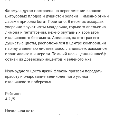
Формула духов построена на переплетении запахов
цитрусовых плодов и душистой зелени – именно этими
дарами природы богат Позитано. В верхних аккордах
уверенно звучат ноты мандарина, горького апельсина,
лимона и петитгрейна, нежно окутанных ароматом
итальянского бергамота. Апельсин, на этот раз его
душистые цветы, расположился в центре композиции
наряду с зеленью листьев шисо, ландышем, жасмином,
иланг-илангом и нероли. Томный насыщенный шлейф
соткан из древесных акцентов и зеленого мха.
Изумрудного цвета яркий флакон призван передать
красоту и очарование великолепного уголка
итальянского побережья.
Рейтинг:
4.2 /5
Начальная нота: