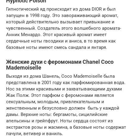
Hypnotic Poison
Гипнотический яд происходит из дома DIOR и был
запущен в 1998 году. Это завораживающий аромат,
который действительно вызывает привыкание и
чувственный. Создатель этого волшебного аромата-
Анник Менардо. Этот красивый аромат имеет
сердечные ноты гвоздики и аниса, в то время как
базовые ноты имеют смесь сандала и янтаря.
Женские духи с феромонами Chanel Coco
Mademoiselle
Выходя из дома Шанель, Coco Mademoiselle была
представлена в 2001 году как парфюмированная вода.
Нос за этими красивыми и захватывающими духами
Жак Полж. Этот парфюм с феромонами является
сексуальным, молодым, привлекательным и
женственным и безусловно должен быть у каждой
дамы. Верхние ноты: бергамоты, сицилийские
апельсины и грейпфрут. Ноты сердца состоят из
экстрактов розы и жасмина, а базовые ноты содержат
пачули, ветивер и ваниль.