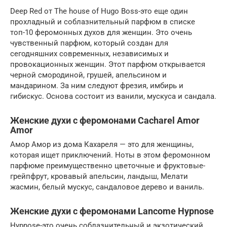
Deep Red от The house of Hugo Boss-это еще один
прохладный и соблазнительный парфюм в списке
топ-10 феромонных духов для женщин. Это очень
чувственный парфюм, который создан для
сегодняшних современных, независимых и
провокационных женщин. Этот парфюм открывается
черной смородиной, грушей, апельсином и
мандарином. За ним следуют фрезия, имбирь и
гибискус. Основа состоит из ванили, мускуса и сандала.
Женские духи с феромонами Cacharel Amor
Amor
Амор Амор из дома Кахареля — это для женщины,
которая ищет приключений. Ноты в этом феромонном
парфюме преимущественно цветочные и фруктовые-
грейпфрут, кровавый апельсин, ландыш, Мелати
жасмин, белый мускус, сандаловое дерево и ваниль.
Женские духи с феромонами Lancome Hypnose
Hypnose-это очень соблазнительный и экзотический