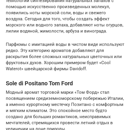
технологии синтезирования натуральных запахов с
помощью искусственно произведенных молекул,
появились ноты морской соли, воды и свежего
воздуха. Сегодня для того, чтобы создать эффект
морского или водного запаха, добавляют ноты огурцов,
лилии водяной, жимолости, арбуза и винограда.
Парфюмы с имитацией воды в чистом виде используют
редко. Эту категорию ароматов добавляют для
раскрытия более сложных натуральных цветочных или
фруктовых духов. Хорошим примером будет «Cool
Waterot» швейцарской фирмы Davidoff.
Sole di Positano Tom Ford
Модный аромат торговой марки «Том Форд» стал
посвящением средиземноморскому побережью Италии,
а именно курортному местечку Позитано с комфортным
и мягким климатом. Это спокойное место будто
создано для больших романтиков, неисправимых
мечтателей, стремящихся провести летний отдых в
уединении на лоне природы.