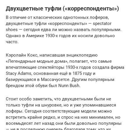
Двухцветные туфли («корреспонденты»)
В отличие от классических однотонных лоферов,
двухцветные туфли «корреспонденты» — spectator
shoes — сегодня едва ли можно назвать популярными.
Однако в Америке 1930-х годов их носили довольно
часто.
Кэролайн Кокс, написавшая энциклопедию
«Легендарные модные дома», полагает, что самые
впечатляющие спектейторы 1930-х годов создала фирма
Stacy Adams, основанная ещё в 1875 году и
базирующаяся в Массачусетсе. Другим популярным
брендом этой обуви был Nunn Bush.
Стоит особо заметить, что двухцветными были не
только туфли на шнуровке, но и уже упоминавшиеся
лоферы. Сегодня соответствующие модели можно
встретить крайне редко, и спрос на них минимален, но
восемьдесят лет назад они были довольно популярны
— не в последнюю очередь благодаря тому, что их