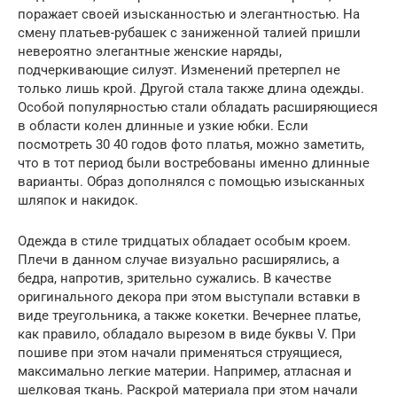
поражает своей изысканностью и элегантностью. На
смену платьев-рубашек с заниженной талией пришли
невероятно элегантные женские наряды,
подчеркивающие силуэт. Изменений претерпел не
только лишь крой. Другой стала также длина одежды.
Особой популярностью стали обладать расширяющиеся
в области колен длинные и узкие юбки. Если
посмотреть 30 40 годов фото платья, можно заметить,
что в тот период были востребованы именно длинные
варианты. Образ дополнялся с помощью изысканных
шляпок и накидок.
Одежда в стиле тридцатых обладает особым кроем.
Плечи в данном случае визуально расширялись, а
бедра, напротив, зрительно сужались. В качестве
оригинального декора при этом выступали вставки в
виде треугольника, а также кокетки. Вечернее платье,
как правило, обладало вырезом в виде буквы V. При
пошиве при этом начали применяться струящиеся,
максимально легкие материи. Например, атласная и
шелковая ткань. Раскрой материала при этом начали