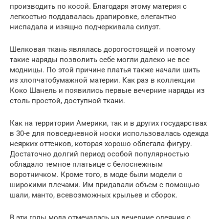
производить по косой. Благодаря этому материя с
легкостью поддавалась драпировке, элегантно
ниспадала и изящно подчеркивала силуэт.
Шелковая ткань являлась дорогостоящей и поэтому
такие наряды позволить себе могли далеко не все
модницы. По этой причине платья также начали шить
из хлопчатобумажной материи. Как раз в коллекции
Коко Шанель и появились первые вечерние наряды из
столь простой, доступной ткани.
Как на территории Америки, так и в других государствах
в 30-е для повседневной носки использовалась одежда
неярких оттенков, которая хорошо облегала фигуру.
Достаточно долгий период особой популярностью
обладало темное платьице с белоснежным
воротничком. Кроме того, в моде были модели с
широкими плечами. Им придавали объем с помощью
шали, манто, всевозможных крыльев и сборок.
В эти годы мода отмечалась на вечерние одеяния с