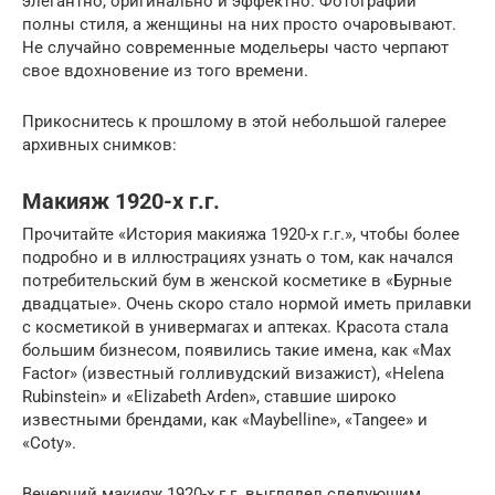
элегантно, оригинально и эффектно. Фотографии
полны стиля, а женщины на них просто очаровывают.
Не случайно современные модельеры часто черпают
свое вдохновение из того времени.
Прикоснитесь к прошлому в этой небольшой галерее
архивных снимков:
Макияж 1920-х г.г.
Прочитайте «История макияжа 1920-х г.г.», чтобы более
подробно и в иллюстрациях узнать о том, как начался
потребительский бум в женской косметике в «Бурные
двадцатые». Очень скоро стало нормой иметь прилавки
с косметикой в универмагах и аптеках. Красота стала
большим бизнесом, появились такие имена, как «Max
Factor» (известный голливудский визажист), «Helena
Rubinstein» и «Elizabeth Arden», ставшие широко
известными брендами, как «Maybelline», «Tangee» и
«Coty».
Вечерний макияж 1920-х г.г. выглядел следующим