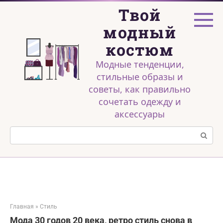
Перейти
Твой
к
контенту
модный
костюм
Модные тенденции,
стильные образы и
советы, как правильно
сочетать одежду и
аксессуары
Поиск:
Главная
»
Стиль
Мода 30 годов 20 века, ретро стиль снова в