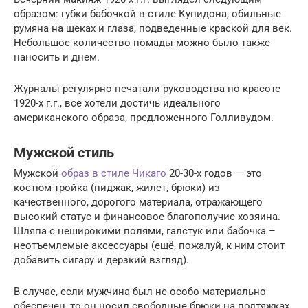
образом: губки бабочкой в стиле Купидона, обильные
румяна на щеках и глаза, подведенные краской для век.
Небольшое количество помады можно было также
наносить и днем.
Журналы регулярно печатали руководства по красоте
1920-х г.г., все хотели достичь идеального
американского образа, предложенного Голливудом.
Мужской стиль
Мужской
образ в стиле Чикаго
20-30-х годов — это
костюм-тройка (пиджак, жилет, брюки) из
качественного, дорогого материала, отражающего
высокий статус и финансовое благополучие хозяина.
Шляпа с неширокими полями, галстук или бабочка –
неотъемлемые аксессуары (ещё, пожалуй, к ним стоит
добавить сигару и дерзкий взгляд).
В случае, если мужчина был не особо материально
обеспечен, то он носил свободные брюки на подтяжках