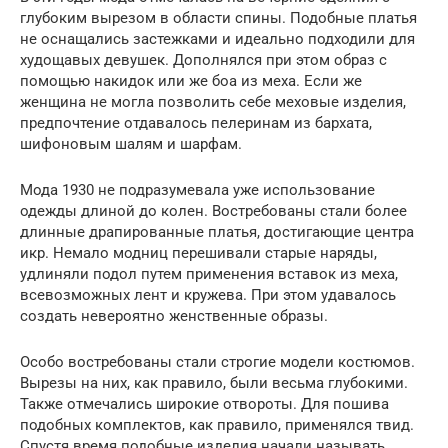
глубоким вырезом в области спины. Подобные платья
не оснащались застежками и идеально подходили для
худощавых девушек. Дополнялся при этом образ с
помощью накидок или же боа из меха. Если же
женщина не могла позволить себе меховые изделия,
предпочтение отдавалось пелеринам из бархата,
шифоновым шалям и шарфам.
Мода 1930 не подразумевала уже использование
одежды длиной до колен. Востребованы стали более
длинные драпированные платья, достигающие центра
икр. Немало модниц перешивали старые наряды,
удлиняли подол путем применения вставок из меха,
всевозможных лент и кружева. При этом удавалось
создать невероятно женственные образы.
Особо востребованы стали строгие модели костюмов.
Вырезы на них, как правило, были весьма глубокими.
Также отмечались широкие отвороты. Для пошива
подобных комплектов, как правило, применялся твид.
Спустя время подобные изделия начали называть