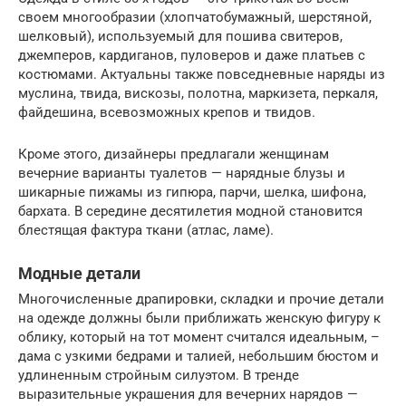
своем многообразии (хлопчатобумажный, шерстяной,
шелковый), используемый для пошива свитеров,
джемперов, кардиганов, пуловеров и даже платьев с
костюмами. Актуальны также повседневные наряды из
муслина, твида, вискозы, полотна, маркизета, перкаля,
файдешина, всевозможных крепов и твидов.
Кроме этого, дизайнеры предлагали женщинам
вечерние варианты туалетов — нарядные блузы и
шикарные пижамы из гипюра, парчи, шелка, шифона,
бархата. В середине десятилетия модной становится
блестящая фактура ткани (атлас, ламе).
Модные детали
Многочисленные драпировки, складки и прочие детали
на одежде должны были приближать женскую фигуру к
облику, который на тот момент считался идеальным, –
дама с узкими бедрами и талией, небольшим бюстом и
удлиненным стройным силуэтом. В тренде
выразительные украшения для вечерних нарядов —