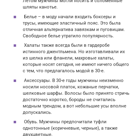
Летом мужчины могли носить и соломенные
шляпы канотье.
Белье – в моду начали входить боксеры и
трусы, имеющие эластичный пояс. Это была
отличная альтернатива завязкам и пуговицам.
Свободное белье утратило популярность.
Халаты также всегда были в гардеробе
истинного джентльмена. Но изготавливали их
из шелка или фланели, махровые халаты,
которые носят сегодня, не имеют ничего общего
с тем, что предлагалось модой в 30-е.
Аксессуары. В 30-е годы мужчины неизменно
носили носовой платок, кожаные перчатки,
шелковые шарфы. Волосы было принято стричь
достаточно коротко, бороды не считались
модным трендом, а вот небольшие усы вполне
допускались.
Обувь. Мужчины предпочитали туфли
однотонные (коричневые, черные), а также
двухцветные.