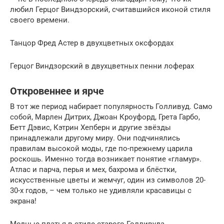
любил Герцог Виндзорский, считавшийся иконой стиля
своего времени.
Танцор Фред Астер в двухцветных оксфордах
Герцог Виндзорский в двухцветных пенни лоферах
Откровеннее и ярче
В тот же период набирает популярность Голливуд. Само
собой, Марлен Дитрих, Джоан Кроуфорд, Грета Гарбо,
Бетт Дэвис, Кэтрин Хепберн и другие звёзды
принадлежали другому миру. Они подчинялись
правилам высокой моды, где по-прежнему царила
роскошь. Именно тогда возникает понятие «гламур».
Атлас и парча, перья и мех, бахрома и блёстки,
искусственные цветы и жемчуг, один из символов 20-
30-х годов, – чем только не удивляли красавицы с
экрана!
Модные платья в стиле старого Голливуда.