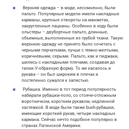
Верхняя одежда – в моде, несомненно, были
пальто. Популярные модели имели накладные
карманы, крупные отвороты на манжетах,
закругленные лацканы. Особенно в ходу были
ольстеры – двубортные пальто, длинные,
объемные, выполненные из грубой ткани. Такую
верхнюю одежду не принято было сочетать с
черными перчатками, лучше с темно-желтыми,
коричневыми, серыми. Пальто, как и пиджаки,
шились с накладными плечами, создавая до
талии V-образную форму. То же касалось и
рукава – он был широким в плечах и
постепенно сужался к запястью.
Рубашка. Именно в тот период популярность
набирали рубашки-поло, со стояче-отложным
воротничком, коротким рукавом, недлинной
застежкой. В моде были также bush-рубашки,
имеющие короткий рукав, четыре накладных
кармана. Сейчас нечто подобное популярно в
странах Латинской Америки.