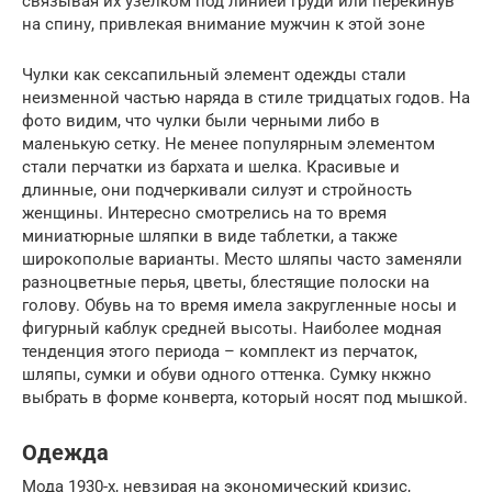
связывая их узелком под линией груди или перекинув
на спину, привлекая внимание мужчин к этой зоне
Чулки как сексапильный элемент одежды стали
неизменной частью наряда в стиле тридцатых годов. На
фото видим, что чулки были черными либо в
маленькую сетку. Не менее популярным элементом
стали перчатки из бархата и шелка. Красивые и
длинные, они подчеркивали силуэт и стройность
женщины. Интересно смотрелись на то время
миниатюрные шляпки в виде таблетки, а также
широкополые варианты. Место шляпы часто заменяли
разноцветные перья, цветы, блестящие полоски на
голову. Обувь на то время имела закругленные носы и
фигурный каблук средней высоты. Наиболее модная
тенденция этого периода – комплект из перчаток,
шляпы, сумки и обуви одного оттенка. Сумку нкжно
выбрать в форме конверта, который носят под мышкой.
Одежда
Мода 1930-х, невзирая на экономический кризис,