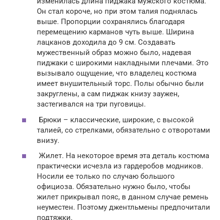
изменилась длина пиджака мужского костюма.
Он стал короче, но при этом талия поднялась
выше. Пропорции сохранялись благодаря
перемещению карманов чуть выше. Ширина
лацканов доходила до 9 см. Создавать
мужественный образ можно было, надевая
пиджаки с широкими накладными плечами. Это
вызывало ощущение, что владелец костюма
имеет внушительный торс. Полы обычно были
закруглены, а сам пиджак книзу заужен,
застегивался на три пуговицы.
Брюки – классические, широкие, с высокой
талией, со стрелками, обязательно с отворотами
внизу.
Жилет. На некоторое время эта деталь костюма
практически исчезла из гардеробов модников.
Носили ее только по случаю большого
официоза. Обязательно нужно было, чтобы
жилет прикрывал пояс, в данном случае ремень
неуместен. Поэтому джентльмены предпочитали
подтяжки.