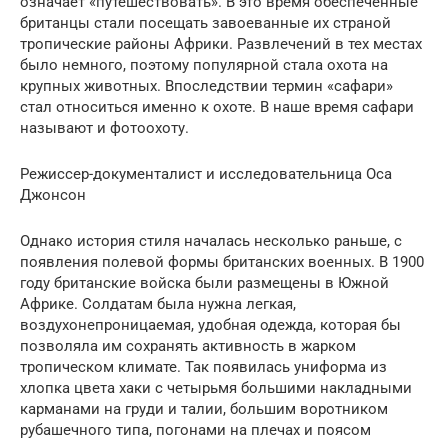
означает «путешествовать». В это время обеспеченные
британцы стали посещать завоеванные их страной
тропические районы Африки. Развлечений в тех местах
было немного, поэтому популярной стала охота на
крупных животных. Впоследствии термин «сафари»
стал относиться именно к охоте. В наше время сафари
называют и фотоохоту.
Режиссер-документалист и исследовательница Оса
Джонсон
Однако история стиля началась несколько раньше, с
появления полевой формы британских военных. В 1900
году британские войска были размещены в Южной
Африке. Солдатам была нужна легкая,
воздухонепроницаемая, удобная одежда, которая бы
позволяла им сохранять активность в жарком
тропическом климате. Так появилась униформа из
хлопка цвета хаки с четырьмя большими накладными
карманами на груди и талии, большим воротником
рубашечного типа, погонами на плечах и поясом