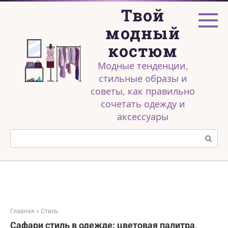
Перейти
Твой
к
контенту
модный
костюм
Модные тенденции,
стильные образы и
советы, как правильно
сочетать одежду и
аксессуары
Поиск:
Главная
»
Стиль
Сафари стиль в одежде: цветовая палитра,