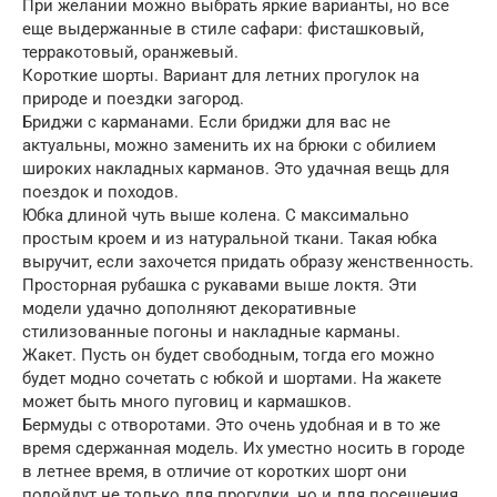
При желании можно выбрать яркие варианты, но все
еще выдержанные в стиле сафари: фисташковый,
терракотовый, оранжевый.
Короткие шорты. Вариант для летних прогулок на
природе и поездки загород.
Бриджи с карманами. Если бриджи для вас не
актуальны, можно заменить их на брюки с обилием
широких накладных карманов. Это удачная вещь для
поездок и походов.
Юбка длиной чуть выше колена. С максимально
простым кроем и из натуральной ткани. Такая юбка
выручит, если захочется придать образу женственность.
Просторная рубашка с рукавами выше локтя. Эти
модели удачно дополняют декоративные
стилизованные погоны и накладные карманы.
Жакет. Пусть он будет свободным, тогда его можно
будет модно сочетать с юбкой и шортами. На жакете
может быть много пуговиц и кармашков.
Бермуды с отворотами. Это очень удобная и в то же
время сдержанная модель. Их уместно носить в городе
в летнее время, в отличие от коротких шорт они
подойдут не только для прогулки, но и для посещения