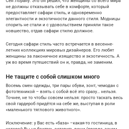
Сен Лорану. Это он решил, что женщины со всего мира
не должны отказывать себе в комфорте, который
предоставляет сафари стиль, и одновременно
элегантности и экзотичности данного стиля. Модницы
спорить не стали и с удовольствием приняли такое
новшество, отдав сафари стилю должное.
Сегодня сафари стиль часто встречается в весенне-
летних коллекциях мировых дизайнеров. Его любят
женщины за лаконичное изящество и экзотичность. А
уж во время путешествий он и, правда, не заменим.
Не тащите с собой слишком много
Восемь смен одежды, три пары обуви, зонт, чемодан с
фототехникой – взять с собой всё это сразу… нельзя.
Точнее, не то чтобы совсем нельзя: просто таскать весь
свой гардероб придётся на себе же, выступая в роли
«маленького тяглового животного».
Исключение: у Вас есть «база» –какая-то гостиница, в
которой Вы не боитесь оставить вещи (правда, зачем