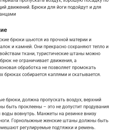
териала пропускать воздух, хорошую посадку по
ий движений. Брюки для йоги подойдут и для
танцами
кие
ские брюки шьются из прочной материи и
алок и камней. Они прекрасно сохраняют тепло и
войствам ткани, туристические штаны можно
 брюк не ограничивает движения, а
оновая обработка не позволяет промокать
ых брюках собирается каплями и скатывается.
е брюки, должна пропускать воздух, верхний
ны быть проклеены – это не допустит продувания
 воды вовнутрь. Манжеты на резинке внизу
 ноги. Горнолыжные женские штаны должны быть
помешают регулируемые подтяжки и ремень.