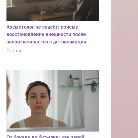
Косметолог не спасёт: почему
восстановление внешности после
запоя начинается с детоксикации
Статьи
От бокала до бутылки: как запой