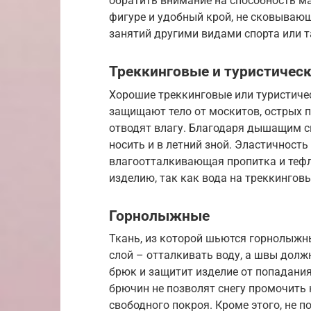
обратить внимание на способность ма
фигуре и удобный крой, не сковывающ
занятий другими видами спорта или 
Треккинговые и туристичес
Хорошие треккинговые или туристиче
защищают тело от москитов, острых п
отводят влагу. Благодаря дышащим с
носить и в летний зной. Эластичность
влагоотталкивающая пропитка и тефл
изделию, так как вода на треккингов
Горнолыжные
Ткань, из которой шьются горнолыжны
слой – отталкивать воду, а швы долж
брюк и защитит изделие от попадания
брючин не позволят снегу промочить
свободного покроя. Кроме этого, не 