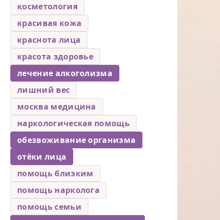
косметология
красивая кожа
краснота лица
красота здоровье
лечение алкоголизма
лишний вес
москва медицина
наркологическая помощь
обезвоживание организма
отёки лица
помощь близким
помощь нарколога
помощь семьи