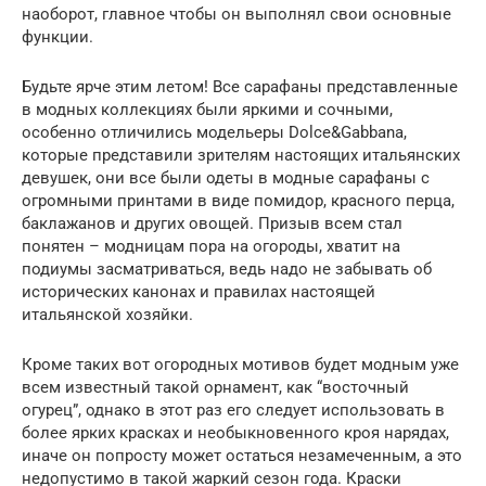
наоборот, главное чтобы он выполнял свои основные
функции.
Будьте ярче этим летом! Все сарафаны представленные
в модных коллекциях были яркими и сочными,
особенно отличились модельеры Dolce&Gabbanа,
которые представили зрителям настоящих итальянских
девушек, они все были одеты в модные сарафаны с
огромными принтами в виде помидор, красного перца,
баклажанов и других овощей. Призыв всем стал
понятен – модницам пора на огороды, хватит на
подиумы засматриваться, ведь надо не забывать об
исторических канонах и правилах настоящей
итальянской хозяйки.
Кроме таких вот огородных мотивов будет модным уже
всем известный такой орнамент, как “восточный
огурец”, однако в этот раз его следует использовать в
более ярких красках и необыкновенного кроя нарядах,
иначе он попросту может остаться незамеченным, а это
недопустимо в такой жаркий сезон года. Краски