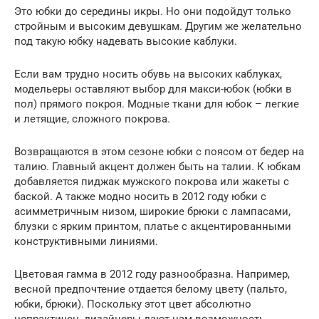
Это юбки до середины икры. Но они подойдут только
стройным и высоким девушкам. Другим же желательно
под такую юбку надевать высокие каблуки.
Если вам трудно носить обувь на высоких каблуках,
модельеры оставляют выбор для макси-юбок (юбки в
пол) прямого покроя. Модные ткани для юбок – легкие
и летящие, сложного покрова.
Возвращаются в этом сезоне юбки с поясом от бедер на
талию. Главный акцент должен быть на талии. К юбкам
добавляется пиджак мужского покрова или жакеты с
баской. А также модно носить в 2012 году юбки с
асимметричным низом, широкие брюки с лампасами,
блузки с ярким принтом, платье с акцентированными
конструктивными линиями.
Цветовая гамма в 2012 году разнообразна. Например,
весной предпочтение отдается белому цвету (пальто,
юбки, брюки). Поскольку этот цвет абсолютно
непрактичен, дизайнеры дают нам возможность