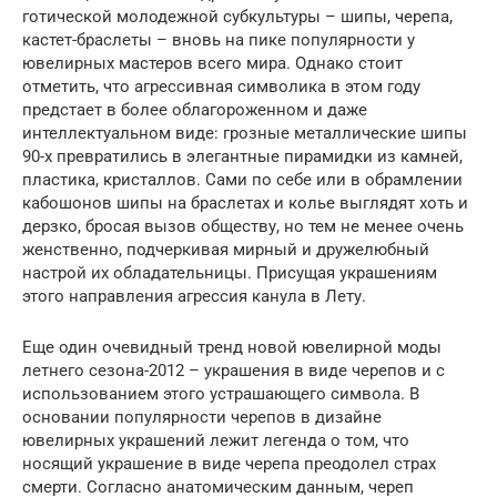
готической молодежной субкультуры – шипы, черепа,
кастет-браслеты – вновь на пике популярности у
ювелирных мастеров всего мира. Однако стоит
отметить, что агрессивная символика в этом году
предстает в более облагороженном и даже
интеллектуальном виде: грозные металлические шипы
90-х превратились в элегантные пирамидки из камней,
пластика, кристаллов. Сами по себе или в обрамлении
кабошонов шипы на браслетах и колье выглядят хоть и
дерзко, бросая вызов обществу, но тем не менее очень
женственно, подчеркивая мирный и дружелюбный
настрой их обладательницы. Присущая украшениям
этого направления агрессия канула в Лету.
Еще один очевидный тренд новой ювелирной моды
летнего сезона-2012 – украшения в виде черепов и с
использованием этого устрашающего символа. В
основании популярности черепов в дизайне
ювелирных украшений лежит легенда о том, что
носящий украшение в виде черепа преодолел страх
смерти. Согласно анатомическим данным, череп