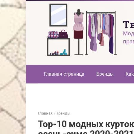
Перейти
к
контенту
Т
Мод
пра
Главная страница
Бренды
Как
Главная
»
Тренды
Top-10 модных курток
осень-зима 2020-2021