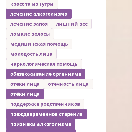
красота изнутри
лечение алкоголизма
лечение запоя
лишний вес
ломкие волосы
медицинская помощь
молодость лица
наркологическая помощь
обезвоживание организма
отеки лица
отечность лица
отёки лица
поддержка родственников
преждевременное старение
признаки алкоголизма