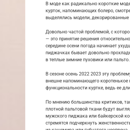
В моде как радикально короткие моде
курток, напоминающих болеро, смотр
выделялись модели, декорированные
Довольно частой проблемой, с которо
— это принятие решения относительно
середине осени погода начинает ухудш
пиджачках бывает довольно прохладно
в теплые зимние пуховики или пальто.
В сезоне осень 2022 2023 эту пробле
внешне напоминающего коротенькое п
функциональности куртке, ведь ее дл
По мнению большинства критиков, так
плотной пальтовой ткани будут выгляд
мужского пиджака или байкерской кос
стремятся подчеркнуть женственность
из кашемира или губчатого неопрена.