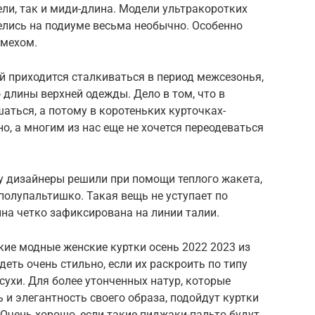
ли, так и миди-длина. Модели ультракоротких
елись на подиуме весьма необычно. Особенно
 мехом.
й приходится сталкиваться в период межсезонья,
 длины верхней одежды. Дело в том, что в
аться, а потому в коротеньких курточках-
, а многим из нас еще не хочется переодеваться
му дизайнеры решили при помощи теплого жакета,
олупальтишко. Такая вещь не уступает по
ина четко зафиксирована на линии талии.
ие модные женские куртки осень 2022 2023 из
еть очень стильно, если их раскроить по типу
ухи. Для более утонченных натур, которые
 и элегантность своего образа, подойдут куртки
 Очень хорошо, если такие пиджаки-пальто будут