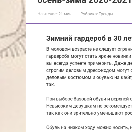
На чтение:
21 мин
Рубрика:
Тренды
Зимний гардероб в 30 ле
В молодом возрасте не следует огран
гардероба могут стать яркие новинки 
вы всегда успеете примерить. Даже д
строгим деловым дресс-кодом могут с
деловым костюмом и обувью на каблу
так.
При выборе базовой обуви и верхней
Невысоким девушкам не рекомендуетс
так как они зрительно уменьшают ро
Обувь на низком ходу можно носить, 