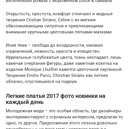
веселеньких рожках с мороженым Dolce & Gabbana.
Открытость, простота, комфорт отличают и модные
творения Cristian Siriano, Celine c их мягким
обволакивающим силуэтом и привлекающими
внимание крупными цветовыми пятнами-мазками
Иная тема – свобода до воздушности, никаких
ограничений, нежность, красота и изящество.
Ирреальные голубоватые цвета, ткань ниспадает, лишь
намечая очертания фигуры, даже заметная кокетка на
изделии Monique Lhuillier кажется цветочной паутинкой.
Творения Emilio Pucci, Chirstian Siriano как летнее
облачко, опустившееся на подиум.
Легкие платья 2017 фото новинки на
каждый день
Молодежная мода – это особая область, где дизайнеры
экспериментируют с огромным интересом, предлагая то
одно, то другое. Предложения этого сезона довольно
однообразны – на пике моды короткие платья с