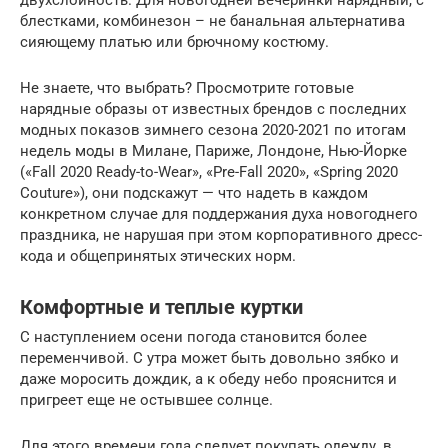
двухслойность. Для новогодней вечеринки нарядный, с
блестками, комбинезон – не банальная альтернатива
сияющему платью или брючному костюму.
Не знаете, что выбрать? Просмотрите готовые
нарядные образы от известных брендов с последних
модных показов зимнего сезона 2020-2021 по итогам
недель моды в Милане, Париже, Лондоне, Нью-Йорке
(«Fall 2020 Ready-to-Wear», «Pre-Fall 2020», «Spring 2020
Couture»), они подскажут — что надеть в каждом
конкретном случае для поддержания духа новогоднего
праздника, не нарушая при этом корпоративного дресс-
кода и общепринятых этических норм.
Комфортные и теплые куртки
С наступлением осени погода становится более
переменчивой. С утра может быть довольно зябко и
даже моросить дождик, а к обеду небо прояснится и
пригреет еще не остывшее солнце.
Для этого времени года следует покупать одежду, в