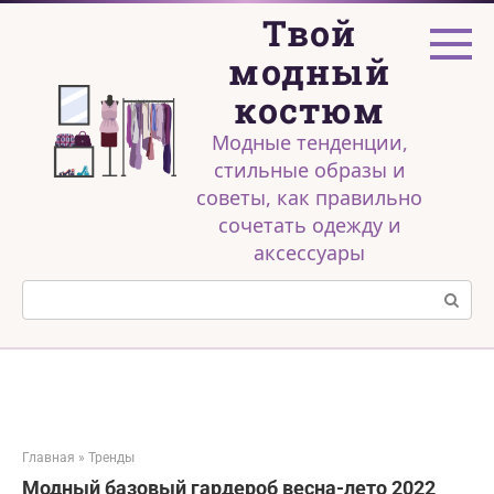
Перейти
Твой
к
контенту
модный
костюм
Модные тенденции,
стильные образы и
советы, как правильно
сочетать одежду и
аксессуары
Поиск:
Главная
»
Тренды
Модный базовый гардероб весна-лето 2022