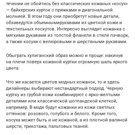
течении не обойтись без классических кожаных «косух»
— байкерских курток с пряжками и диагональной
молнией. В этом году они приобретут новые детали,
обзаведутся объемнымирукавами из цветной кожи и
текстильных лоскутов. Интересно выглядит кожанка с
мягкими рукавами из толстой фланели в стиле пэчворк,
а также косухи с велюровыми и шерстяными рукавами.
Обыграть хулиганский образ можно и проще: накинув
на плечи поверх кожаной куртки огромную шаль яркого
цвета.
Что же касается цветов модных кожанок, то и здесь
дизайнеры выбирают нестандартный подход. Черную
куртку из грубой кожи комбинируют с ярко-желтыми
деталями или классической шотландской клеткой,
например. В моде будут кожанки из кожи светлых
оттенков: розового, голубого и белого. Кроме того,
косуха может быть и не кожаной, а из плотной валяной
шерсти, трикотажа, пальтовых тканей.