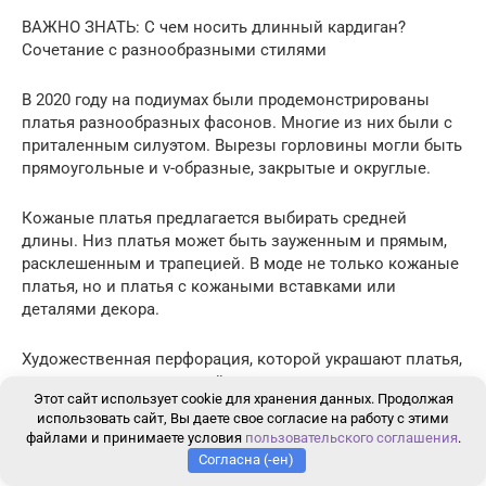
ВАЖНО ЗНАТЬ: С чем носить длинный кардиган?
Сочетание с разнообразными стилями
В 2020 году на подиумах были продемонстрированы
платья разнообразных фасонов. Многие из них были с
приталенным силуэтом. Вырезы горловины могли быть
прямоугольные и v-образные, закрытые и округлые.
Кожаные платья предлагается выбирать средней
длины. Низ платья может быть зауженным и прямым,
расклешенным и трапецией. В моде не только кожаные
платья, но и платья с кожаными вставками или
деталями декора.
Художественная перфорация, которой украшают платья,
стала настолько сложной, что напоминает кружева.
Этот сайт использует cookie для хранения данных. Продолжая
Оборки и рюши, которые являются отличительной
использовать сайт, Вы даете свое согласие на работу с этими
чертой этого года, используются и здесь.
файлами и принимаете условия
пользовательского соглашения
.
Согласна (-ен)
Для изготовления моделей дизайнеры брали в