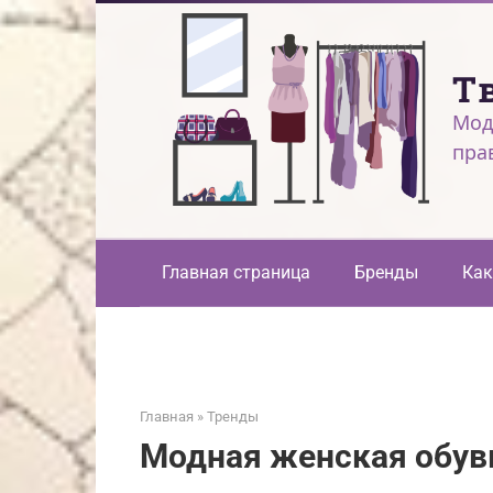
Перейти
к
контенту
Т
Мод
пра
Главная страница
Бренды
Как
Главная
»
Тренды
Модная женская обув