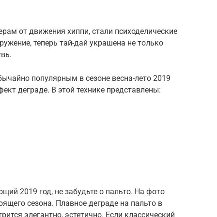
рам от движения хиппи, стали психоделические
оружение, теперь тай-дай украшена не только
увь.
бычайно популярным в сезоне весна-лето 2019
фект деграде. В этой технике представлены:
ий 2019 год, не забудьте о пальто. На фото
ящего сезона. Плавное деграде на пальто в
рится элегантно, эстетично. Если классический