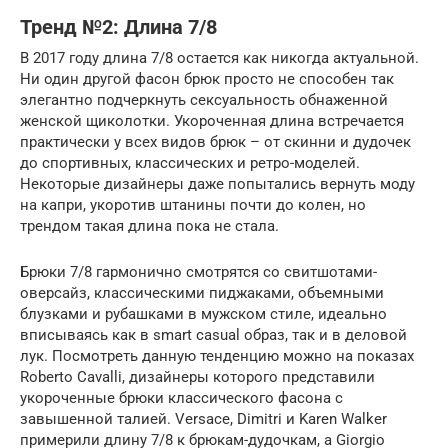
Тренд №2: Длина 7/8
В 2017 году длина 7/8 остается как никогда актуальной.
Ни один другой фасон брюк просто не способен так
элегантно подчеркнуть сексуальность обнаженной
женской щиколотки. Укороченная длина встречается
практически у всех видов брюк – от скинни и дудочек
до спортивных, классических и ретро-моделей.
Некоторые дизайнеры даже попытались вернуть моду
на капри, укоротив штанины почти до колен, но
трендом такая длина пока не стала.
Брюки 7/8 гармонично смотрятся со свитшотами-
оверсайз, классическими пиджаками, объемными
блузками и рубашками в мужском стиле, идеально
вписываясь как в smart casual образ, так и в деловой
лук. Посмотреть данную тенденцию можно на показах
Roberto Cavalli, дизайнеры которого представили
укороченные брюки классического фасона с
завышенной талией. Versace, Dimitri и Karen Walker
примерили длину 7/8 к брюкам-дудочкам, а Giorgio