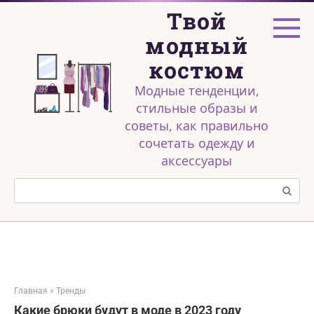
Перейти
Твой
к
контенту
модный
костюм
Модные тенденции,
стильные образы и
советы, как правильно
сочетать одежду и
аксессуары
Поиск:
Главная
»
Тренды
Какие брюки будут в моде в 2023 году