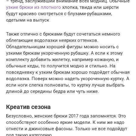
– тренд, заслуживший внимание всех модниц. Обычные
узкие брюки из плотного
хлопка, твида или шерсти
будут красиво смотреться с блузами-рубашками,
одетыми на выпуск
Также отлично с брюками будут сочетаться немного
облегающие водолазки неярких оттенков.
Обладательницам хорошей фигуры можно носить с
узкими брюкам укороченную рубашку. А если к этому
комплекту добавить жилетку, например кожаную, и
обычные кеды, то получится модно и стильно. На
повседневку к узким брюкам хорошо подойдет обычная
водолазка. Поверх можно надеть укороченную куртку. А
если ноги слегка полноваты, то куртку лучше выбрать
длиной до середины бедра или чуть ниже.
Креатив сезона
Безусловно, женские брюки 2017 года запомнятся. Это
способствуют особенно яркие модели. К ним же надо
отнести и джинсовые фасоны. Только не все подойдут
под такую категорию