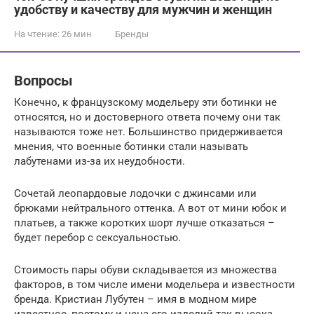
удобству и качеству для мужчин и женщин
На чтение:
26 мин
Бренды
Вопросы
Конечно, к французскому модельеру эти ботинки не
относятся, но и достоверного ответа почему они так
называются тоже нет. Большинство придерживается
мнения, что военные ботинки стали называть
лабутенами из-за их неудобности.
Сочетай леопардовые лодочки с джинсами или
брюками нейтрального оттенка. А вот от мини юбок и
платьев, а также коротких шорт лучше отказаться –
будет перебор с сексуальностью.
Стоимость пары обуви складывается из множества
факторов, в том числе имени модельера и известности
бренда. Кристиан Лубутен – имя в модном мире
известное, поэтому и цена его изделий так высока.