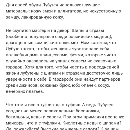
Для своей обуви Лубутен использует лучшие
материалы: кожу змеи и аллигатора, не искусственную
замшу, лакированную кожу.
Не скупится мастер и на декор. Шипы и стразы
(особенно популярные среди российских модниц),
драгоценные камни, кисточки, мех. Нам кажется, что
Лубутен хочет, чтобы женщины чувствовали себя
волшебницами, принцессами, феями, которые чисто
случайно оказались на улицах совсем не сказочных
городов. Хотя для того, чтобы носить в повседневной
жизни лубутены с шипами и стразами достаточно лишь
уверенности в себе. В гардеробе они найдут партнеров
среди джинсов, кожаных брюк, юбок-пачек, косух,
вечерних платьев.
Что-то мы все о туфлях да о туфлях. А ведь Лубутен
создает не менее великолепные босоножки,
ботильоны, кеды и сапоги. При этом применяя все те же
маневры, что и с туфлями. Кислотные кеды с шипами?
Да, пожалуйста! Высокие замшевые сапоги? К вашим