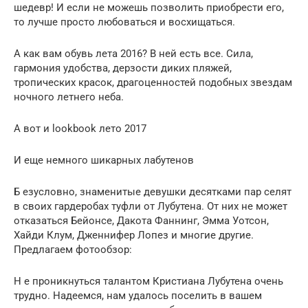
шедевр! И если не можешь позволить приобрести его,
то лучше просто любоваться и восхищаться.
А как вам обувь лета 2016? В ней есть все. Сила,
гармония удобства, дерзости диких пляжей,
тропических красок, драгоценностей подобных звездам
ночного летнего неба.
А вот и lookbook лето 2017
И еще немного шикарных лабутенов
Б езусловно, знаменитые девушки десятками пар селят
в своих гардеробах туфли от Лубутена. От них не может
отказаться Бейонсе, Дакота Фаннинг, Эмма Уотсон,
Хайди Клум, Дженнифер Лопез и многие другие.
Предлагаем фотообзор:
Н е проникнуться талантом Кристиана Лубутена очень
трудно. Надеемся, нам удалось поселить в вашем