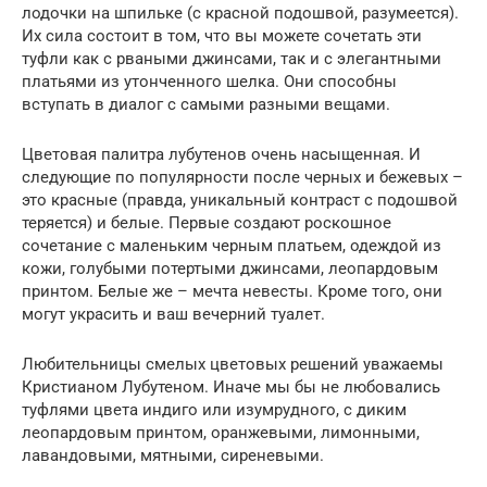
лодочки на шпильке (с красной подошвой, разумеется).
Их сила состоит в том, что вы можете сочетать эти
туфли как с рваными джинсами, так и с элегантными
платьями из утонченного шелка. Они способны
вступать в диалог с самыми разными вещами.
Цветовая палитра лубутенов очень насыщенная. И
следующие по популярности после черных и бежевых –
это красные (правда, уникальный контраст с подошвой
теряется) и белые. Первые создают роскошное
сочетание с маленьким черным платьем, одеждой из
кожи, голубыми потертыми джинсами, леопардовым
принтом. Белые же – мечта невесты. Кроме того, они
могут украсить и ваш вечерний туалет.
Любительницы смелых цветовых решений уважаемы
Кристианом Лубутеном. Иначе мы бы не любовались
туфлями цвета индиго или изумрудного, с диким
леопардовым принтом, оранжевыми, лимонными,
лавандовыми, мятными, сиреневыми.