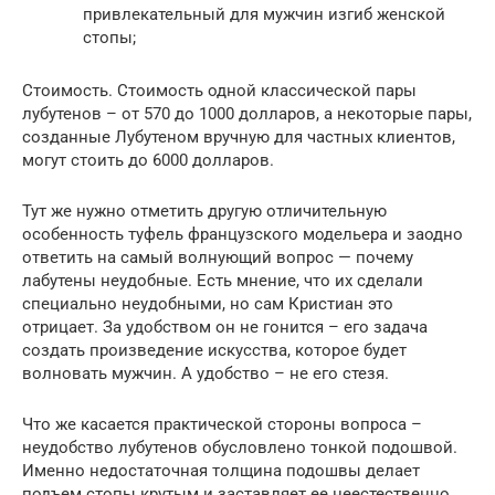
привлекательный для мужчин изгиб женской
стопы;
Стоимость. Стоимость одной классической пары
лубутенов – от 570 до 1000 долларов, а некоторые пары,
созданные Лубутеном вручную для частных клиентов,
могут стоить до 6000 долларов.
Тут же нужно отметить другую отличительную
особенность туфель французского модельера и заодно
ответить на самый волнующий вопрос — почему
лабутены неудобные. Есть мнение, что их сделали
специально неудобными, но сам Кристиан это
отрицает. За удобством он не гонится – его задача
создать произведение искусства, которое будет
волновать мужчин. А удобство – не его стезя.
Что же касается практической стороны вопроса –
неудобство лубутенов обусловлено тонкой подошвой.
Именно недостаточная толщина подошвы делает
подъем стопы крутым и заставляет ее неестественно