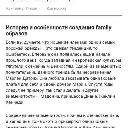
На чтение:
17 мин
Как носить
История и особенности создания family
образов
Если вы думаете, что ношение членами одной семьи
похожей одежды – это свежая тенденция, то
ошибаетесь. Впервые она появилась еще в начале
прошлого века, когда западная и европейская культуры
тяготели к семейным ценностям. Одной из знаменитых
почитательниц данного тренда была несравненная
Марлен Дитрих. Она любила заказывать одинаковые
платья для себя и своей дочери Марии. Спустя годы,
следуя ее примеру, так стали делать и другие
знаменитости — Мадонна, принцесса Диана, Жаклин
Кеннеди.
Современные знаменитости, причем и отечественные,
и западные, тоже охотно примеряют одинаковые
семейные образы. Ксения Бородина, Ким Кардашьян,