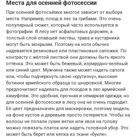
Места для осенней фотосессии
При осенней фотосъёмке многое зависит от выбора
места. Например, поход в лес за грибами. Это очень
популярный сюжет, который часто используется в
фотографии. В лесу нет асфальтовых дорожек, а
толстый слой опавшей листвы, трава и кустарники
могут быть мокрыми. Поэтому на ноги обычно
надеваются резиновые или пластиковые сапожки. По
контрасту с жёлтой листвой они должны быть яркого
оттенка. Это может быть бежевый, изумрудно-зелёный
или синий цвет. Мужчина также может надеть сапоги
или, чтобы подчеркнуть свою «крутизну», высокие
ботинки армейского образца со шнуровкой. Многие
предпочитают надевать для походов в лес армейский
камуфляж. Это удобная, прочная и немаркая одежда, но
для осенней фотосессии в лесу она не очень подходит.
Её цвет предназначен для маскировки, поэтому модель
на фоне кустов и деревьев просто потеряется. Чтобы на
волосы не попали сухие ветки или хвоя на голову
можно повязать платок или надеть головной убор. Это
может быть берет или кепка из ткани «букле».