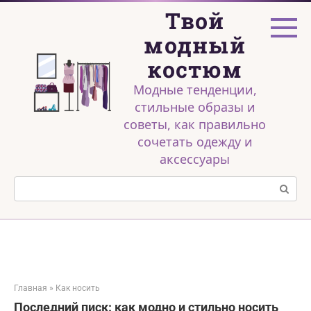
Перейти
Твой
к
контенту
модный
костюм
Модные тенденции,
стильные образы и
советы, как правильно
сочетать одежду и
аксессуары
Поиск:
Главная
»
Как носить
Последний писк: как модно и стильно носить