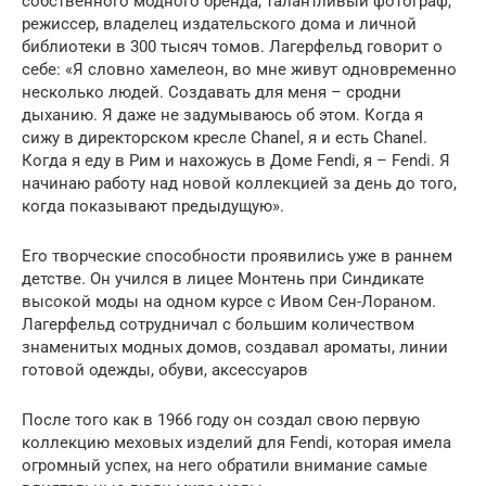
собственного модного бренда, талантливый фотограф,
режиссер, владелец издательского дома и личной
библиотеки в 300 тысяч томов. Лагерфельд говорит о
себе: «Я словно хамелеон, во мне живут одновременно
несколько людей. Создавать для меня – сродни
дыханию. Я даже не задумываюсь об этом. Когда я
сижу в директорском кресле Chanel, я и есть Chanel.
Когда я еду в Рим и нахожусь в Доме Fendi, я – Fendi. Я
начинаю работу над новой коллекцией за день до того,
когда показывают предыдущую».
Его творческие способности проявились уже в раннем
детстве. Он учился в лицее Монтень при Синдикате
высокой моды на одном курсе с Ивом Сен-Лораном.
Лагерфельд сотрудничал с большим количеством
знаменитых модных домов, создавал ароматы, линии
готовой одежды, обуви, аксессуаров
После того как в 1966 году он создал свою первую
коллекцию меховых изделий для Fendi, которая имела
огромный успех, на него обратили внимание самые