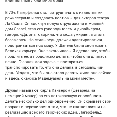
влиятельные люди мира моды
В 70-х Лагерфельд стал сотрудничать с известными
режиссерами и создавать костюмы для актеров театра
Ла Скала. Он вдохнул новую струю жизни в модный
дом Chanel, став его руководителем и дизайнером,
говоря: «Да, она говорила, что мода умирает, а стиль
бессмертен. Но стиль ведь должен адаптироваться,
подстраиваться под моду. У Шанель была своя жизнь.
Великая карьера. Она закончилась. Я сделал все, чтобы
продлить её, и продолжаю делать, чтобы она длилась
вечно. Главная моя задача – постараться
транспонировать то, что она делала, в сегодняшний
день. Угадать, что бы она стала делать, живи она сейчас
и здесь, окажись Мадемуазель на моем месте».
Друзья называют Карла Кайзером (Цезарем, на
немецкий манер) за его потрясающую способность
делать несколько дел одновременно. Он скрывает свой
возраст и переживает о том, что не хватает жизни на
реализацию всех его творческих идей. Лагерфельд