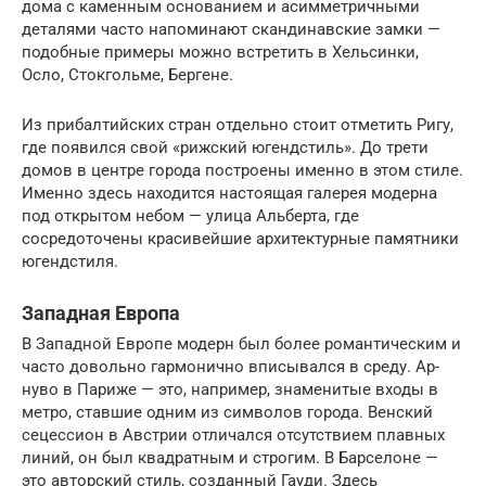
дома с каменным основанием и асимметричными
деталями часто напоминают скандинавские замки —
подобные примеры можно встретить в Хельсинки,
Осло, Стокгольме, Бергене.
Из прибалтийских стран отдельно стоит отметить Ригу,
где появился свой «рижский югендстиль». До трети
домов в центре города построены именно в этом стиле.
Именно здесь находится настоящая галерея модерна
под открытом небом — улица Альберта, где
сосредоточены красивейшие архитектурные памятники
югендстиля.
Западная Европа
В Западной Европе модерн был более романтическим и
часто довольно гармонично вписывался в среду. Ар-
нуво в Париже — это, например, знаменитые входы в
метро, ставшие одним из символов города. Венский
сецессион в Австрии отличался отсутствием плавных
линий, он был квадратным и строгим. В Барселоне —
это авторский стиль, созданный Гауди. Здесь