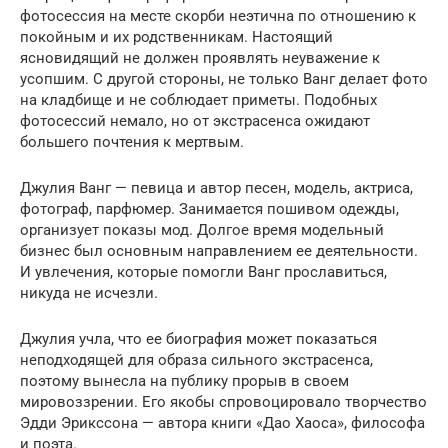
фотосессия на месте скорби неэтична по отношению к
покойным и их родственникам. Настоящий
ясновидящий не должен проявлять неуважение к
усопшим. С другой стороны, не только Ванг делает фото
на кладбище и не соблюдает приметы. Подобных
фотосессий немало, но от экстрасенса ожидают
большего почтения к мертвым.
Джулия Ванг — певица и автор песен, модель, актриса,
фотограф, парфюмер. Занимается пошивом одежды,
организует показы мод. Долгое время модельный
бизнес был основным направлением ее деятельности.
И увлечения, которые помогли Ванг прославиться,
никуда не исчезли.
Джулия учла, что ее биография может показаться
неподходящей для образа сильного экстрасенса,
поэтому вынесла на публику прорыв в своем
мировоззрении. Его якобы спровоцировало творчество
Эдди Эрикссона — автора книги «Дао Хаоса», философа
и поэта.