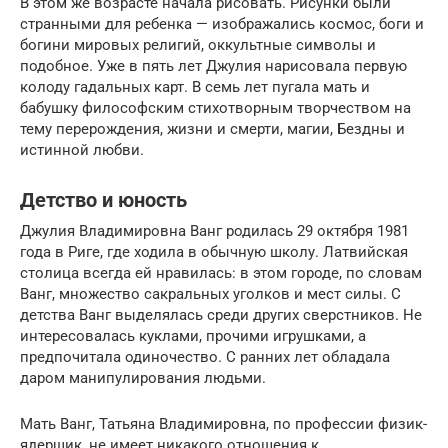
В этом же возрасте начала рисовать. Рисунки были
странными для ребенка — изображались космос, боги и
богини мировых религий, оккультные символы и
подобное. Уже в пять лет Джулия нарисовала первую
колоду гадальных карт. В семь лет пугала мать и
бабушку философским стихотворным творчеством на
тему перерождения, жизни и смерти, магии, Бездны и
истинной любви.
Детство и юность
Джулия Владимировна Ванг родилась 29 октября 1981
года в Риге, где ходила в обычную школу. Латвийская
столица всегда ей нравилась: в этом городе, по словам
Ванг, множество сакральных уголков и мест силы. С
детства Ванг выделялась среди других сверстников. Не
интересовалась куклами, прочими игрушками, а
предпочитала одиночество. С ранних лет обладала
даром манипулирования людьми.
Мать Ванг, Татьяна Владимировна, по профессии физик-
ядерщик, не имеет никакого отношения к