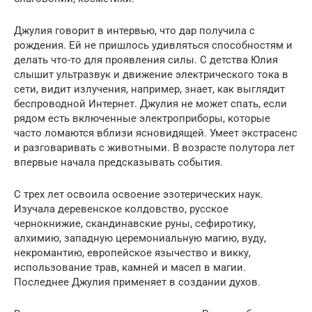
Джулия говорит в интервью, что дар получила с
рождения. Ей не пришлось удивляться способностям и
делать что-то для проявления силы. С детства Юлия
слышит ультразвук и движение электрического тока в
сети, видит излучения, например, знает, как выглядит
беспроводной Интернет. Джулия не может спать, если
рядом есть включенные электроприборы, которые
часто ломаются вблизи ясновидящей. Умеет экстрасенс
и разговаривать с животными. В возрасте полутора лет
впервые начала предсказывать события.
С трех лет освоила освоение эзотерических наук.
Изучала деревенское колдовство, русское
чернокнижие, скандинавские руны, сефиротику,
алхимию, западную церемониальную магию, вуду,
некромантию, европейское язычество и викку,
использование трав, камней и масел в магии.
Последнее Джулия применяет в создании духов.