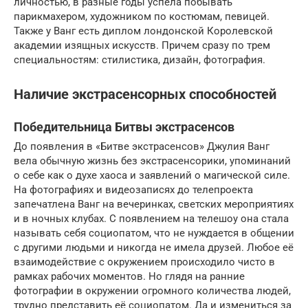
личностью, в разные годы успела побывать
парикмахером, художником по костюмам, певицей.
Также у Ванг есть диплом лондонской Королевской
академии изящных искусств. Причем сразу по трем
специальностям: стилистика, дизайн, фотография.
Наличие экстрасенсорных способностей
Победительница Битвы экстрасенсов
До появления в «Битве экстрасенсов» Джулия Ванг
вела обычную жизнь без экстрасенсорики, упоминаний
о себе как о духе хаоса и заявлений о магической силе.
На фотографиях и видеозаписях до телепроекта
запечатлена Ванг на вечеринках, светских мероприятиях
и в ночных клубах. С появлением на телешоу она стала
называть себя социопатом, что не нуждается в общении
с другими людьми и никогда не имела друзей. Любое её
взаимодействие с окружением происходило чисто в
рамках рабочих моментов. Но глядя на ранние
фотографии в окружении огромного количества людей,
трудно представить её социопатом. Да и измениться за