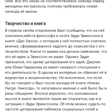
себе. Всё это никак не соответствовало новому образу
женщины-экстрасенса, поэтому требовалась новая
легенда её жизни.
Творчество и книга
В первом своём откровении Ванг сообщила, что на неё
повлияла работа философа и поэта Эдди Эрикссона в
книге «Дао Хаоса», с которым у неё полностью совпало
мнение, сформированное задолго до знакомства с его
творчеством. Какое-то время она делала заявление, что
это её идеи, а Эрикссон их украл. Однако Эдди
признался, что кроме цитирования его идей, Джулия
или Юлия Гаврикова не имеет никакого отношения к
его деятельности. В одном из интервью он обвинил её в
воровстве и мошенничестве. Не исключено, что если
бы он говорил о Ванг после выхода её книги «Никак.
Нигде. Никогда», то негативное мнение о ней было бы в
разы обширнее. Вполне вероятно, что изложенные
мысли в книге являются таким же плагиатом, как и в
ситуации с Эдди Эрикссоном. Об этом можно судить по
частоте цитирования пабликов социальных сетей и