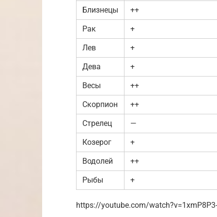
Близнецы
++
Рак
+
Лев
+
Дева
+
Весы
++
Скорпион
++
Стрелец
—
Козерог
+
Водолей
++
Рыбы
+
https://youtube.com/watch?v=1xmP8P3-