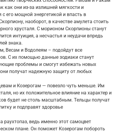
звитию творческих способностей. Рыбам и Ракам
к как они из-за излишней мягкости и
 с его мощной энергетикой и впасть в
Скорпиону, наоборот, в качестве амулета стоить
орного хрусталя. С морионом Скорпионы станут
илится интуиция, а несчастья и неудачи впредь
лей знака.
м, Весам и Водолеям – подойдут все
ов. С их помощью данные зодиаки станут
вующие проблемы и смогут избежать новых
ще они получат надежную защиту от любых
Девам и Козерогам — повезло чуть меньше. Им
таля, но их положительное влияние на характер и
ков будет не столь масштабным. Тельцы получат
итку и подправят здоровье
а раухтопаз, ведь именно этот самоцвет
ческом плане. Он поможет Козерогам побороть