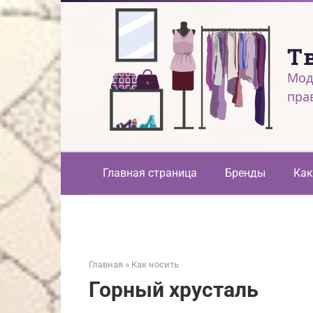
Перейти
к
контенту
Т
Мод
пра
Главная страница
Бренды
Как
Главная
»
Как носить
Горный хрусталь