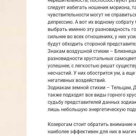
нерешительность, поспособствуют ра
следует избегать ношения мориона, та
чувствительности могут не справиться
депрессию. А вот их водному собрату 
выбрать именно эту разновидность г
сильнее во всех отношениях, у них ус
будут обходить стороной представите
Знакам воздушной стихии – Близнеца
разновидности хрустальных самоцвет
успешнее, с легкостью решат сущест
несчастий. У них обострится ум, а е
негативных воздействий.
Зодиакам земной стихии – Тельцам, 
также подходят все виды горного хрус
судьбу представителей данных зодиа
лишь небольшую энергетическую подп
Козерогам стоит обратить внимание н
наиболее эффективен для них в маги