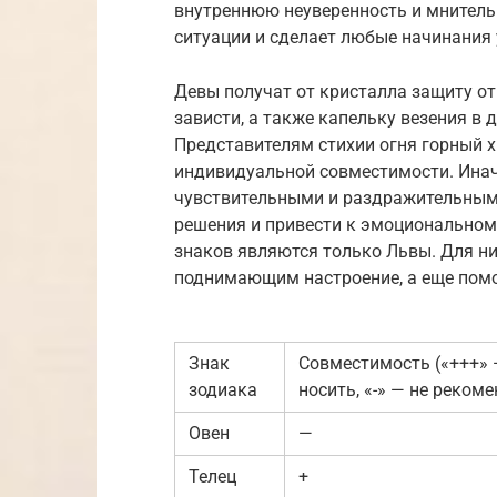
внутреннюю неуверенность и мнитель
ситуации и сделает любые начинани
Девы получат от кристалла защиту от
зависти, а также капельку везения в д
Представителям стихии огня горный х
индивидуальной совместимости. Инач
чувствительными и раздражительным
решения и привести к эмоционально
знаков являются только Львы. Для н
поднимающим настроение, а еще помо
Знак
Совместимость («+++» 
зодиака
носить, «-» — не реком
Овен
—
Телец
+