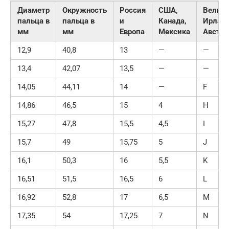
Диаметр
Окружность
Россия
США,
Велико
пальца в
пальца в
и
Канада,
Ирланд
мм
мм
Европа
Мексика
Австра
12,9
40,8
13
—
—
13,4
42,07
13,5
—
—
14,05
44,11
14
—
F
14,86
46,5
15
4
H
15,27
47,8
15,5
4,5
I
15,7
49
15,75
5
J
16,1
50,3
16
5,5
K
16,51
51,5
16,5
6
L
16,92
52,8
17
6,5
M
17,35
54
17,25
7
N